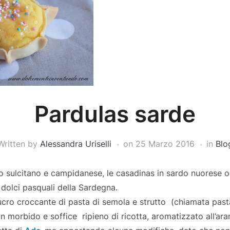
Pardulas sarde
Written by
Alessandra Uriselli
on
25 Marzo 2016
in
Blo
do sulcitano e campidanese, le casadinas in sardo nuorese o
 dolci pasquali della Sardegna.
ucro croccante di pasta di semola e strutto (chiamata pasta
 morbido e soffice ripieno di ricotta, aromatizzato all’ara