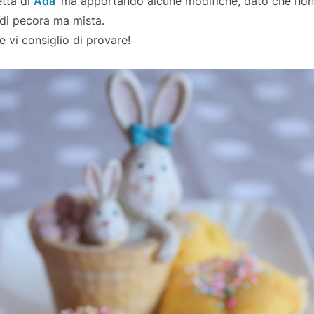
etta di
Ada
ma apportando alcune modifiche, dato che non 
 di pecora ma mista.
e vi consiglio di provare!