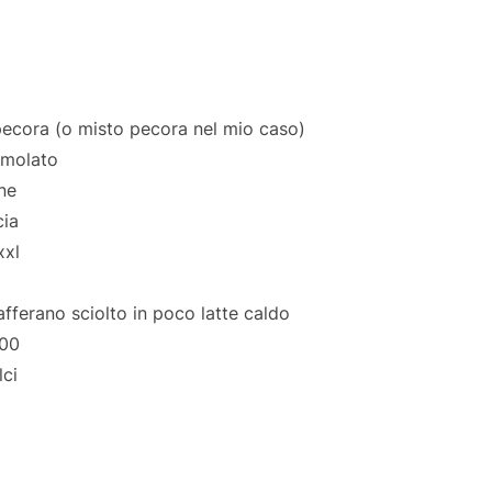
 pecora (o misto pecora nel mio caso)
emolato
ne
cia
xxl
zafferano sciolto in poco latte caldo
 00
lci