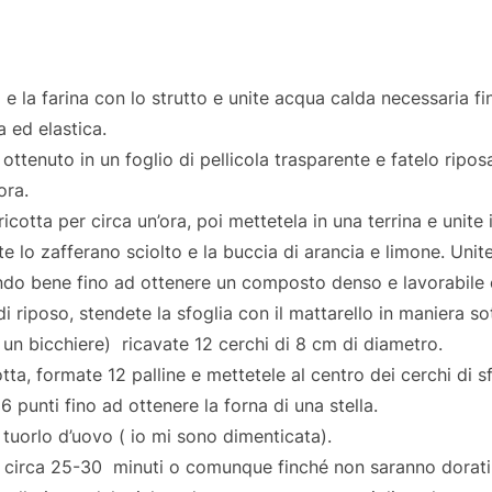
e la farina con lo strutto e unite acqua calda necessaria f
a ed elastica.
ottenuto in un foglio di pellicola trasparente e fatelo ripo
ora.
icotta per circa un’ora, poi mettetela in una terrina e unite i
 lo zafferano sciolto e la buccia di arancia e limone. Unite
lando bene fino ad ottenere un composto denso e lavorabile 
i riposo, stendete la sfoglia con il mattarello in maniera so
un bicchiere) ricavate 12 cerchi di 8 cm di diametro.
tta, formate 12 palline e mettetele al centro dei cerchi di sf
in 6 punti fino ad ottenere la forna di una stella.
tuorlo d’uovo ( io mi sono dimenticata).
r circa 25-30 minuti o comunque finché non saranno dorati