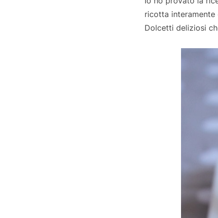
Io ho provato la ric
ricotta interamente
Dolcetti deliziosi ch