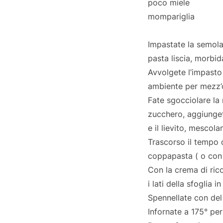
poco miele
mompariglia
Impastate la semola 
pasta liscia, morbid
Avvolgete l’impasto 
ambiente per mezz’
Fate sgocciolare la r
zucchero, aggiungete
e il lievito, mesco
Trascorso il tempo d
coppapasta ( o con 
Con la crema di rico
i lati della sfoglia 
Spennellate con del 
Infornate a 175° pe