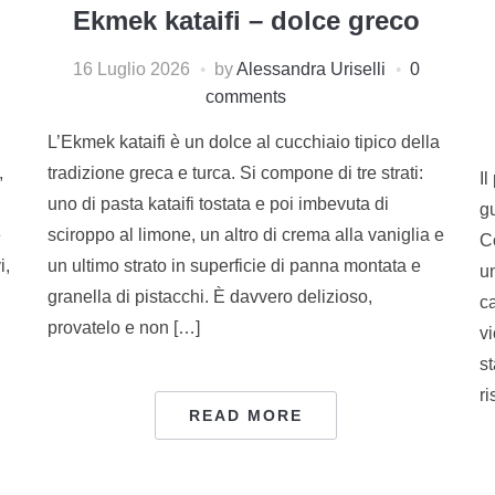
Ekmek kataifi – dolce greco
16 Luglio 2026
by
Alessandra Uriselli
0
comments
L’Ekmek kataifi è un dolce al cucchiaio tipico della
,
tradizione greca e turca. Si compone di tre strati:
I
uno di pasta kataifi tostata e poi imbevuta di
gu
e
sciroppo al limone, un altro di crema alla vaniglia e
C
i,
un ultimo strato in superficie di panna montata e
un
granella di pistacchi. È davvero delizioso,
ca
provatelo e non […]
v
st
ri
READ MORE