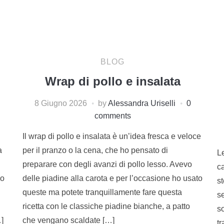
BLOG
Wrap di pollo e insalata
8 Giugno 2026
by
Alessandra Uriselli
0
comments
Il wrap di pollo e insalata è un’idea fresca e veloce
a
per il pranzo o la cena, che ho pensato di
Le
preparare con degli avanzi di pollo lesso. Avevo
ca
co
delle piadine alla carota e per l’occasione ho usato
s
queste ma potete tranquillamente fare questa
s
ricetta con le classiche piadine bianche, a patto
so
]
che vengano scaldate […]
tr