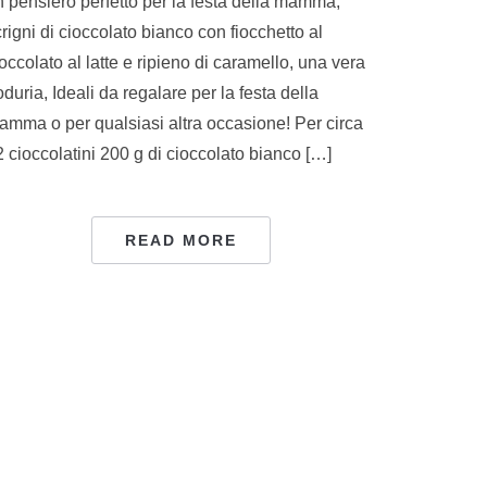
n pensiero perfetto per la festa della mamma,
rigni di cioccolato bianco con fiocchetto al
occolato al latte e ripieno di caramello, una vera
duria, Ideali da regalare per la festa della
amma o per qualsiasi altra occasione! Per circa
 cioccolatini 200 g di cioccolato bianco […]
READ MORE