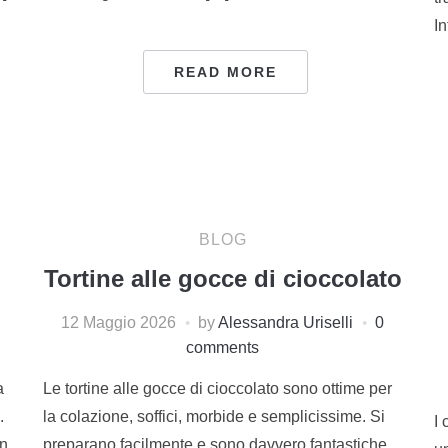
In
READ MORE
BLOG
Tortine alle gocce di cioccolato
12 Maggio 2026
by
Alessandra Uriselli
0
comments
a
Le tortine alle gocce di cioccolato sono ottime per
.
la colazione, soffici, morbide e semplicissime. Si
I 
on
preparano facilmente e sono davvero fantastiche.