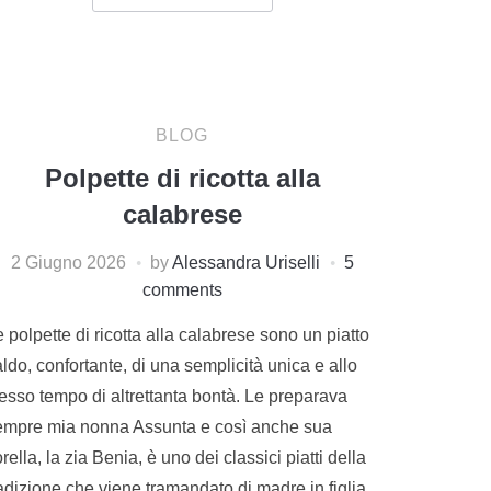
BLOG
Polpette di ricotta alla
calabrese
2 Giugno 2026
by
Alessandra Uriselli
5
comments
 polpette di ricotta alla calabrese sono un piatto
ldo, confortante, di una semplicità unica e allo
tesso tempo di altrettanta bontà. Le preparava
empre mia nonna Assunta e così anche sua
rella, la zia Benia, è uno dei classici piatti della
adizione che viene tramandato di madre in figlia.