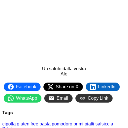
Un saluto dalla vostra
Ale
Facebook
Share on X
LinkedIn
WhatsApp
Email
Copy Link
Tags
cipolla
gluten free
pasta
pomodoro
primi piatti
salsiccia