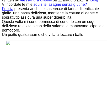
Written by
Alessandra Uriselli
on
11 Maggio 2017
in
Blog
Vi ricordate le mie
squisite lasagne senza glutine?
Felicia
presenta anche le caserecce di farina di lenticchie
gialle, una pasta deliziosa, mantiene la cottura al dente e
soprattutto assicura una super digeribilità.
Questa volta mi sono permessa di condirle con un sugo
delizioso relaizzato con della salamella mantovana, cipolla e
pomodoro.
Un piatto gustosissimo che vi farà leccare i baffi.