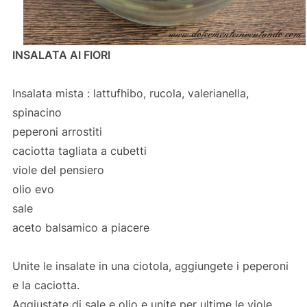
INSALATA AI FIORI
Insalata mista : lattufhibo, rucola, valerianella,
spinacino
peperoni arrostiti
caciotta tagliata a cubetti
viole del pensiero
olio evo
sale
aceto balsamico a piacere
Unite le insalate in una ciotola, aggiungete i peperoni
e la caciotta.
Aggiustate di sale e olio e unite per ultime le viole.