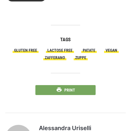
TAGS
GLUTEN FREE
LACTOSE FREE
PATATE
VEGAN
ZAFFERANO
ZUPPE
PRINT
Alessandra Uriselli