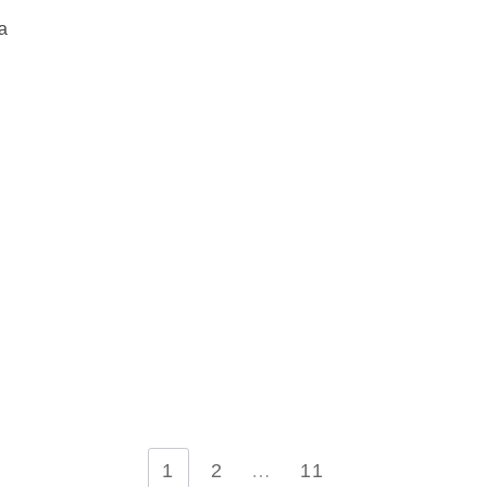
a
1
2
…
11