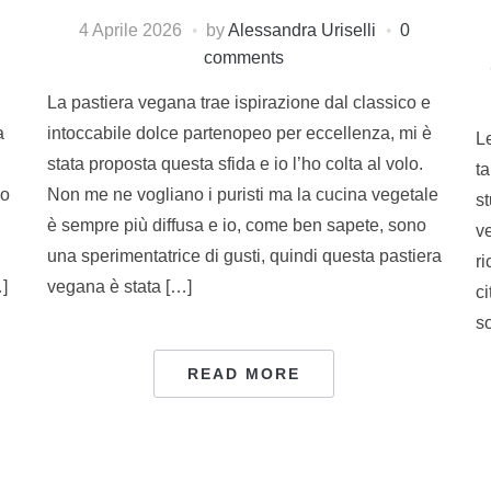
4 Aprile 2026
by
Alessandra Uriselli
0
comments
La pastiera vegana trae ispirazione dal classico e
a
intoccabile dolce partenopeo per eccellenza, mi è
L
stata proposta questa sfida e io l’ho colta al volo.
ta
co
Non me ne vogliano i puristi ma la cucina vegetale
st
è sempre più diffusa e io, come ben sapete, sono
v
una sperimentatrice di gusti, quindi questa pastiera
ri
]
vegana è stata […]
c
so
READ MORE