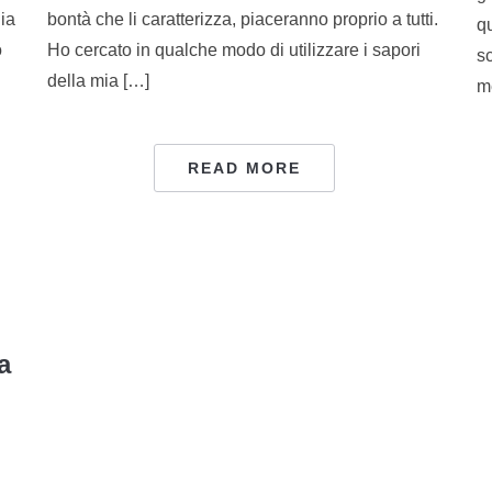
ia
bontà che li caratterizza, piaceranno proprio a tutti.
qu
o
Ho cercato in qualche modo di utilizzare i sapori
s
della mia […]
m
READ MORE
a