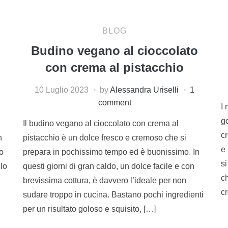
BLOG
Budino vegano al cioccolato
con crema al pistacchio
10 Luglio 2023
by
Alessandra Uriselli
1
comment
I 
go
Il budino vegano al cioccolato con crema al
cr
n
pistacchio è un dolce fresco e cremoso che si
e
to
prepara in pochissimo tempo ed è buonissimo. In
si
 lo
questi giorni di gran caldo, un dolce facile e con
c
brevissima cottura, è davvero l’ideale per non
cr
sudare troppo in cucina. Bastano pochi ingredienti
per un risultato goloso e squisito, […]