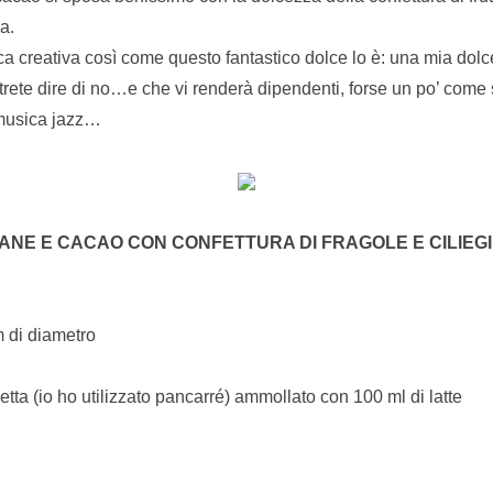
a.
ca creativa così come questo fantastico dolce lo è: una mia dol
trete dire di no…e che vi renderà dipendenti, forse un po’ com
 musica jazz…
PANE E CACAO CON CONFETTURA DI FRAGOLE E CILIEGI
m di diametro
etta (io ho utilizzato pancarré) ammollato con 100 ml di latte