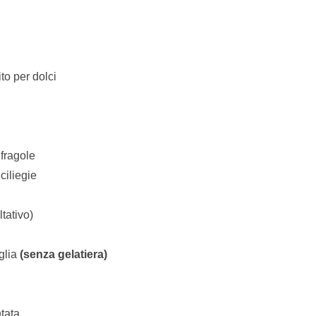
to per dolci
 fragole
ciliegie
tativo)
iglia
(senza gelatiera)
tata