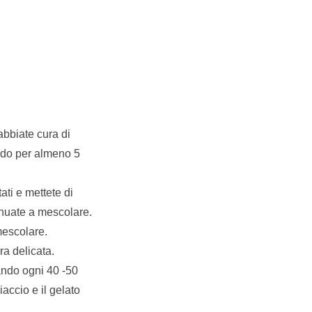
 abbiate cura di
mido per almeno 5
tati e mettete di
inuate a mescolare.
mescolare.
a delicata.
ando ogni 40 -50
iaccio e il gelato