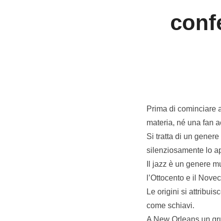
confe
Prima di cominciare a
materia, né una fan a
Si tratta di un gener
silenziosamente lo a
Il jazz è un genere m
l’Ottocento e il Nove
Le origini si attribuis
come schiavi.
A New Orleans un grup