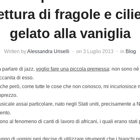
ttura di fragole e cili
gelato alla vaniglia
Written by
Alessandra Uriselli
on
3 Luglio 2013
in
Blog
 parlare di jazz,
voglio fare una piccola premessa
: non sono né
ccanita di esso.
e che però, come tutte le cose che non conosco, mi incuriosisce 
pprezzo.
usicale assai particolare, nato negli Stati uniti, precisamente a
cento.
cono al fenomeno di canti di lavoro di africani, i quali erano stati
po di uomini neri decise di utilizzare strumenti che i bianchi n