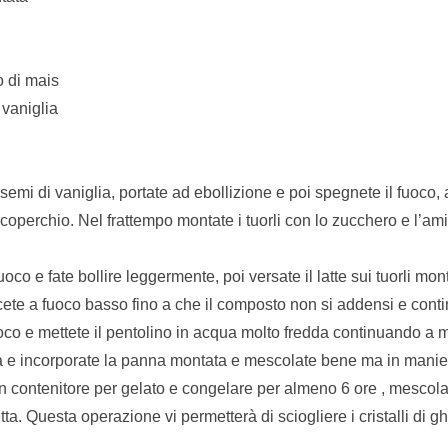
o di mais
 vaniglia
i semi di vaniglia, portate ad ebollizione e poi spegnete il fuoco,
un coperchio. Nel frattempo montate i tuorli con lo zucchero e l’a
fuoco e fate bollire leggermente, poi versate il latte sui tuorli mon
ete a fuoco basso fino a che il composto non si addensi e cont
uoco e mettete il pentolino in acqua molto fredda continuando a 
ma e incorporate la panna montata e mescolate bene ma in manier
n contenitore per gelato e congelare per almeno 6 ore , mescol
ta. Questa operazione vi permetterà di sciogliere i cristalli di gh