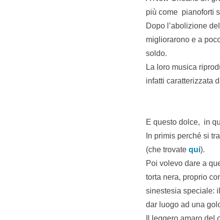
più come pianoforti s
Dopo l’abolizione dell
migliorarono e a poc
soldo.
La loro musica riprod
infatti caratterizzat
E questo dolce, in q
In primis perché si tr
(che trovate
qui
).
Poi volevo dare a que
torta nera, proprio co
sinestesia speciale: i
dar luogo ad una golo
Il leggero amaro del 