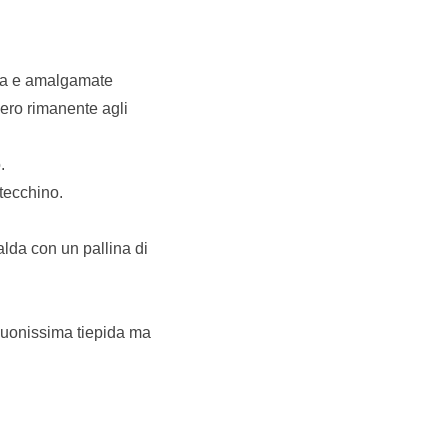
lta e amalgamate
hero rimanente agli
.
stecchino.
alda con un pallina di
 buonissima tiepida ma