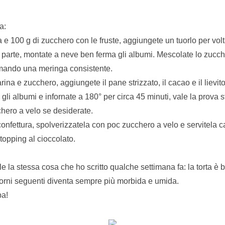
a:
 e 100 g di zucchero con le fruste, aggiungete un tuorlo per vo
a parte, montate a neve ben ferma gli albumi. Mescolate lo zucc
ormando una meringa consistente.
na e zucchero, aggiungete il pane strizzato, il cacao e il lievito
gli albumi e infornate a 180° per circa 45 minuti, vale la prova 
hero a velo se desiderate.
confettura, spolverizzatela con poc zucchero a velo e servitela c
 topping al cioccolato.
e la stessa cosa che ho scritto qualche settimana fa: la torta è
iorni seguenti diventa sempre più morbida e umida.
ba!