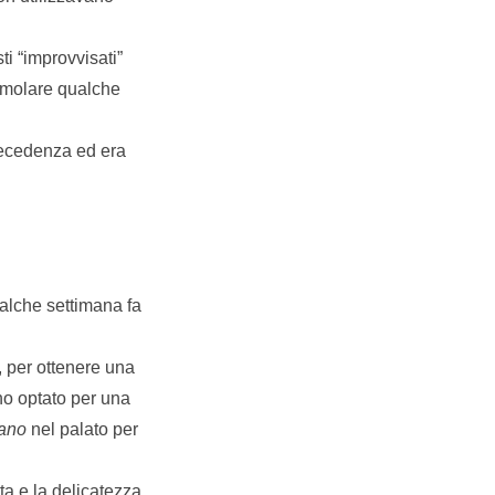
ti “improvvisati”
imolare qualche
precedenza ed era
ualche settimana fa
, per ottenere una
 ho optato per una
ano
nel palato per
ta e la delicatezza