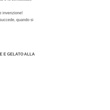
ce invenzione!
e succede, quando si
E E GELATO ALLA