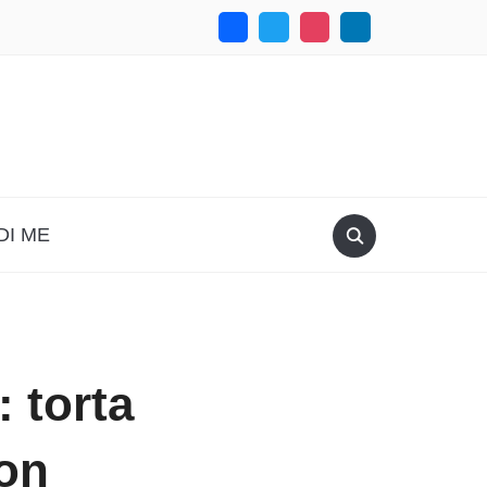
DI ME
: torta
con