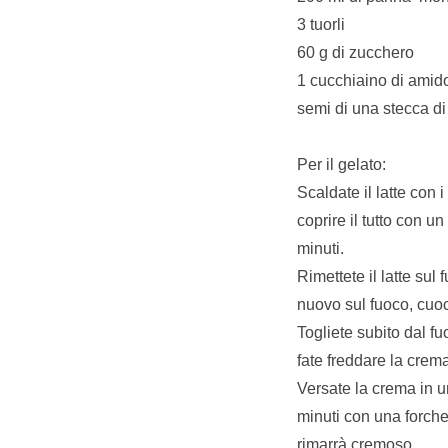
3 tuorli
60 g di zucchero
1 cucchiaino di amid
semi di una stecca di
Per il gelato:
Scaldate il latte con 
coprire il tutto con 
minuti.
Rimettete il latte sul 
nuovo sul fuoco, cuoc
Togliete subito dal f
fate freddare la cre
Versate la crema in u
minuti con una forchet
rimarrà cremoso.