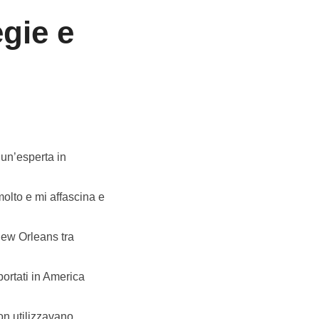
egie e
 un’esperta in
molto e mi affascina e
 New Orleans tra
 portati in America
on utilizzavano