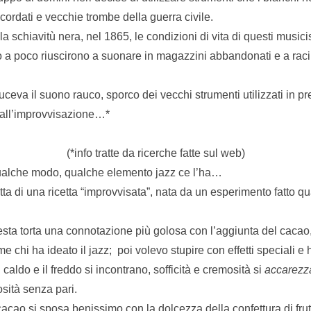
cordati e vecchie trombe della guerra civile.
a schiavitù nera, nel 1865, le condizioni di vita di questi musicis
o a poco riuscirono a suonare in magazzini abbandonati e a rac
uceva il suono rauco, sporco dei vecchi strumenti utilizzati in 
a dall’improvvisazione…*
(*info tratte da ricerche fatte sul web)
ualche modo, qualche elemento jazz ce l’ha…
atta di una ricetta “improvvisata”, nata da un esperimento fatto q
sta torta una connotazione più golosa con l’aggiunta del cacao
me chi ha ideato il jazz; poi volevo stupire con effetti speciali e
l caldo e il freddo si incontrano, sofficità e cremosità si
accarezz
sità senza pari.
cacao si sposa benissimo con la dolcezza della confettura di frut