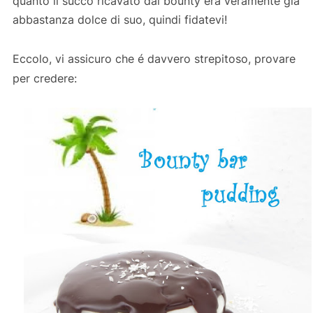
quanto il succo ricavato dai bounty era veramente già
abbastanza dolce di suo, quindi fidatevi!
Eccolo, vi assicuro che é davvero strepitoso, provare
per credere: