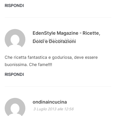
RISPONDI
EdenStyle Magazine - Ricette,
3 Luglio 2013 alle 10:24
Dolci e Decorazioni
Che ricetta fantastica e goduriosa, deve essere
buonissima. Che fame!!!!
RISPONDI
ondinaincucina
3 Luglio 2013 alle 12:56