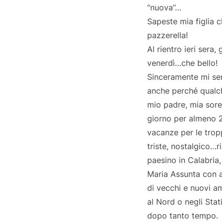
“nuova”…
Sapeste mia figlia 
pazzerella!
Al rientro ieri sera
venerdì…che bello!
Sinceramente mi sen
anche perché qualch
mio padre, mia sorel
giorno per almeno 2
vacanze per le trop
triste, nostalgico…
paesino in Calabria
Maria Assunta con a
di vecchi e nuovi am
al Nord o negli Stati
dopo tanto tempo.