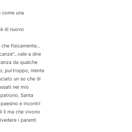
va come una
i è di nuovo
e che fisicamente…
acanze”…vale a dire
vacanza da qualche
, purtroppo, niente
ciato un so che di
ssati nel mio
 patrono, Santa
paesino e incontri
di lì ma che vivono
rivedere i parenti