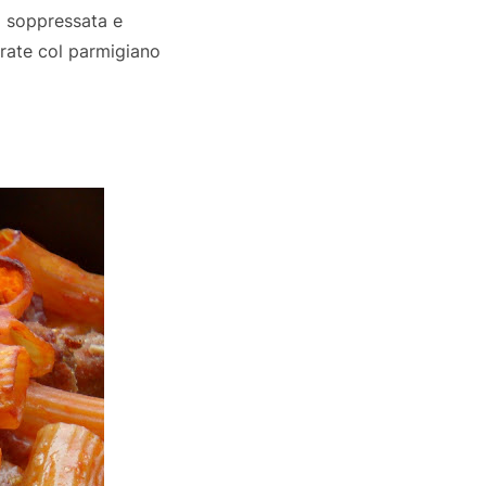
la soppressata e
erate col parmigiano