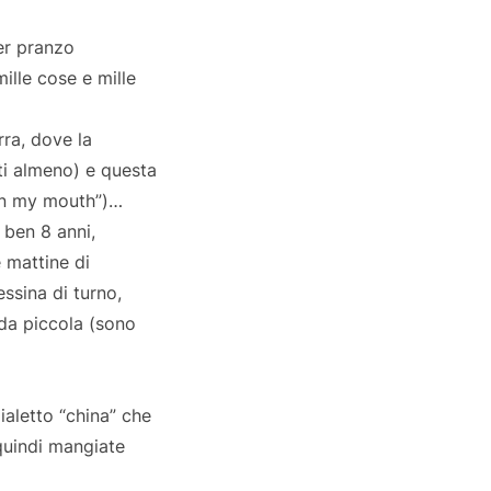
er pranzo
ille cose e mille
rra, dove la
ti almeno) e questa
 in my mouth”)…
 ben 8 anni,
 mattine di
essina di turno,
da piccola (sono
ialetto “china” che
 quindi mangiate