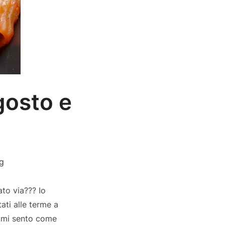
gosto e
g
to via??? Io
ati alle terme a
e mi sento come