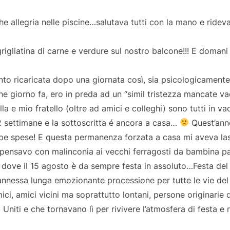
che allegria nelle piscine…salutava tutti con la mano e ride
, grigliatina di carne e verdure sul nostro balcone!!! E doman
to ricaricata dopo una giornata così, sia psicologicament
e giorno fa, ero in preda ad un “simil tristezza mancate v
la e mio fratello (oltre ad amici e colleghi) sono tutti in 
 settimane e la sottoscritta é ancora a casa…
Quest’anno
pe spese! E questa permanenza forzata a casa mi aveva las
ripensavo con malinconia ai vecchi ferragosti da bambina pa
, dove il 15 agosto è da sempre festa in assoluto…Festa del
nnessa lunga emozionante processione per tutte le vie del 
ici, amici vicini ma soprattutto lontani, persone originarie 
 Uniti e che tornavano lì per rivivere l’atmosfera di festa e 