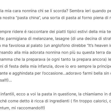
ella mia cara nonnina chi se li scorda? Sembra ieri quando p
a nostra “pasta china”, una sorta di pasta al forno piena di m
mpre ridere é raccontare dei piatti tipici estivi della mia te
te: parmigiana di melanzane, lasagne (di una decina di stra
a ma favolosa al palato (un anglofono direbbe “It’s heaven
ensando alla mia adorata nonnina non più su questa terra da
amma che la preparava (e ogni tanto la prepara ancora) le
i di festa della mia infanzia, dove io ero sempre la princip
ante e agghindata per l’occasione…adoravo farmi bella sin 
sa!!!)…
infantili, ecco a voi la pasta in questione, la chiamiamo in d
rché come detto è ricca di ingredienti ( fin troppo calorici,
ntum, mi raccomando!!!)