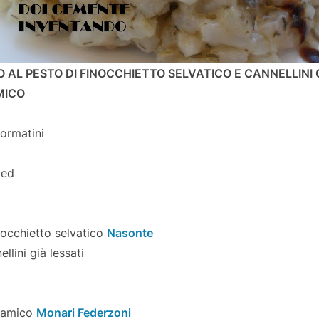
SO AL PESTO DI FINOCCHIETTO SELVATICO E CANNELLIN
MICO
formatini
led
nocchietto selvatico
Nasonte
ellini già lessati
lsamico
Monari Federzoni