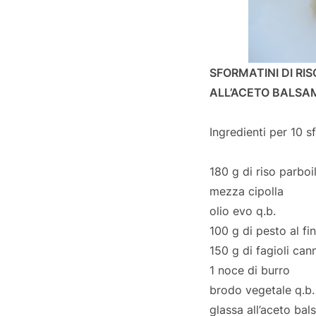
SFORMATINI DI RI
ALL’ACETO BALSA
Ingredienti per 10 s
180 g di riso parboi
mezza cipolla
olio evo q.b.
100 g di pesto al fi
150 g di fagioli cann
1 noce di burro
brodo vegetale q.b.
glassa all’aceto ba