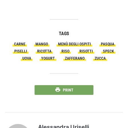
TAGS
CARNE
MANGO
MENÙ DEGLI OSPITI
PASQUA
PISELLI
RICOTTA
RISO
RISOTTI
SPECK
UOVA
YOGURT
ZAFFERANO
ZUCCA
PRINT
Alessandra Uriselli