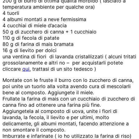
200 g di burro di ottima qualità morbido ( lasciato a
temperatura ambiente per qualche ora)
4 tuorli
4 albumi montati a neve fermissima
4 cucchiai di miele d’acacia
50 g di zucchero di canna + 1 cucchiaio
110 g di fecola di patate
80 g di farina di mais bramata
16 g di lievito per dolci
una ventina di fiori di lavanda cristallizzati ( alcuni tritati
grossolanamente e altri no – per acquistarli potete
cliccare
qui
, trattasi di un sito tedesco )
Montate con le fruste il burro con lo zucchero di canna,
poi unite un tuorlo alla volta avendo cura di mescolarli
bene al composto. Aggiungete il miele.
Frullate la farina di mais con un cucchiaio di zucchero di
canna fino ad ottenere una farina più fine.
Aggiungetela al composto di uova, unite i fiori di
lavanda, la fecola, il lievito e per ultimi, molto
delicamente, gli albumi montati, facendo attenzione a
non smontare il composto.
Imburrate e infarinate ( io ho utilizzato la farina di riso)