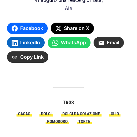
Vi auguro una felice giornata,
Ale
Facebook
Share on X
LinkedIn
WhatsApp
Email
Copy Link
TAGS
CACAO
DOLCI
DOLCI DA COLAZIONE
OLIO
POMODORO
TORTE