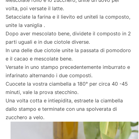
Mescolate l’olio e lo zucchero, unite un uovo per
volta, poi versate il latte.
Setacciate la farina e il lievito ed uniteli la composto,
unite la vaniglia .
Dopo aver mescolato bene, dividete il composto in 2
parti uguali e in due ciotole diverse.
In una delle due ciotole unite la passata di pomodoro
e il cacao e mescolate bene.
Versate in uno stampo precedentemente imburrato e
infarinato alternando i due composti.
Cuocete la vostra ciambella a 180° per circa 40 -45
minuti, vale la prova stecchino.
Una volta cotta e intiepidita, estraete la ciambella
dallo stampo e terminate con una spolverata di
zucchero a velo.