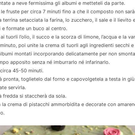
tate a neve fermissima gli albumi e metteteli da parte.
 le fruste per circa 7 minuti fino a che il composto non sa
terrina setacciata la farina, lo zucchero, il sale e il lievito
i e formate un buco al centro.
i tuorli l’olio, il succo e la scorza di limone, l’acqua e la v
inuto, poi unite la crema di tuorli agli ingredienti secchi 
 albumi montati incorporando delicatamente per non smontarl
po apposito senza né imburrarlo né infarinarlo.
circa 45-50 minuti.
 pronta, toglietelo dal forno e capovolgetela a testa in giù
te servirla.
à fredda si staccherà da sola.
a la crema di pistacchi ammorbidita e decorate con amarene, 
io.