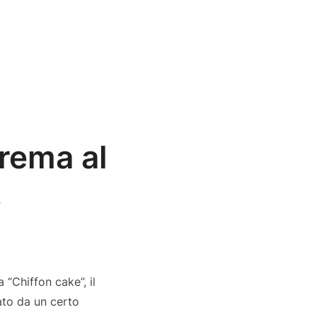
crema al
e
g
 “Chiffon cake”, il
tato da un certo