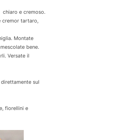
rà chiaro e cremoso.
 e cremor tartaro,
aniglia. Montate
e mescolate bene.
i. Versate il
 direttamente sul
fiorellini e