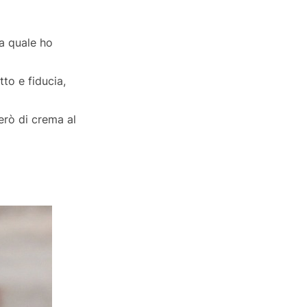
la quale ho
to e fiducia,
erò di crema al