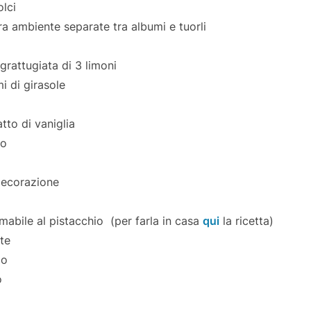
olci
a ambiente separate tra albumi e tuorli
 grattugiata di 3 limoni
mi di girasole
atto di vaniglia
ro
decorazione
mabile al pistacchio (per farla in casa
qui
la ricetta)
te
io
o