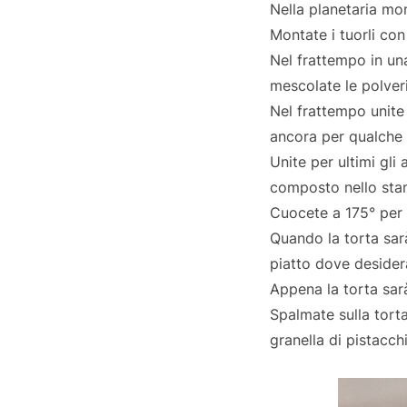
Nella planetaria mon
Montate i tuorli con
Nel frattempo in una 
mescolate le polver
Nel frattempo unite a
ancora per qualche m
Unite per ultimi gli
composto nello stam
Cuocete a 175° per 
Quando la torta sarà
piatto dove desidera
Appena la torta sar
Spalmate sulla tort
granella di pistacch