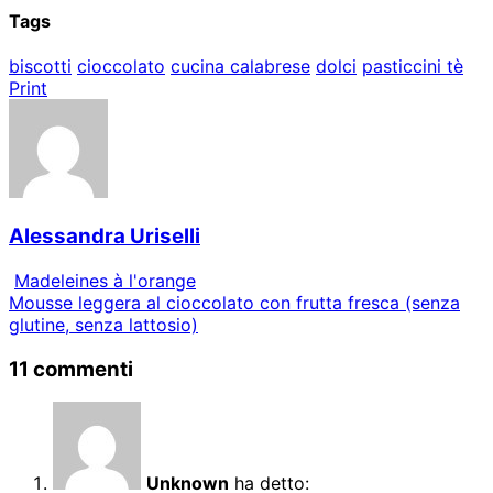
Tags
biscotti
cioccolato
cucina calabrese
dolci
pasticcini tè
Print
Alessandra Uriselli
Madeleines à l'orange
Mousse leggera al cioccolato con frutta fresca (senza
glutine, senza lattosio)
11 commenti
Unknown
ha detto: