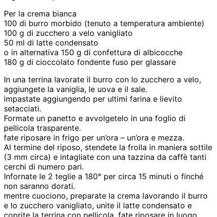
Per la crema bianca
100 di burro morbido (tenuto a temperatura ambiente)
100 g di zucchero a velo vanigliato
50 ml di latte condensato
o in alternativa 150 g di confettura di albicocche
180 g di cioccolato fondente fuso per glassare
In una terrina lavorate il burro con lo zucchero a velo,
aggiungete la vaniglia, le uova e il sale.
impastate aggiungendo per ultimi farina e lievito
setacciati.
Formate un panetto e avvolgetelo in una foglio di
pellicola trasparente.
fate riposare in frigo per un’ora – un’ora e mezza.
Al termine del riposo, stendete la frolla in maniera sottile
(3 mm circa) e intagliate con una tazzina da caffè tanti
cerchi di numero pari.
Infornate le 2 teglie a 180° per circa 15 minuti o finché
non saranno dorati.
mentre cuociono, preparate la crema lavorando il burro
e lo zucchero vanigliato, unite il latte condensato e
coprite la terrina con pellicola, fate riposare in luogo