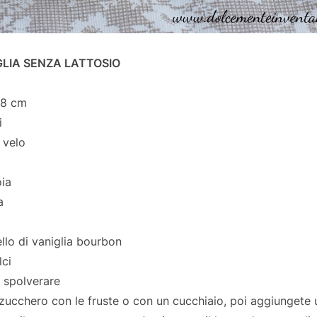
GLIA SENZA LATTOSIO
18 cm
i
 velo
oia
a
llo di vaniglia bourbon
lci
 spolverare
 zucchero con le fruste o con un cucchiaio, poi aggiungete 