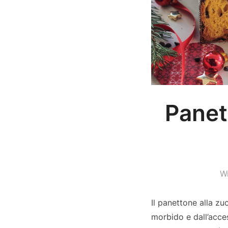
Panet
W
Il panettone alla zu
morbido e dall’acce