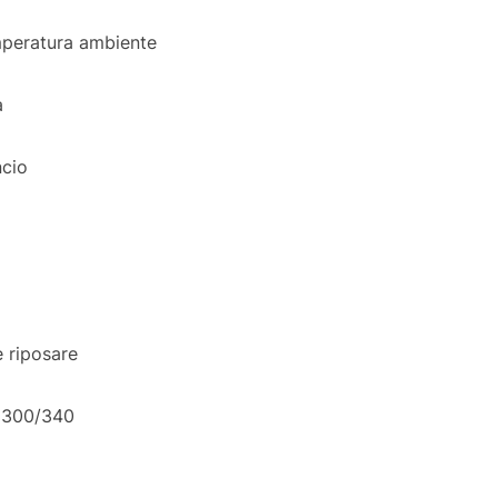
mperatura ambiente
a
ncio
te riposare
W 300/340