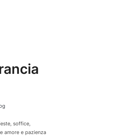
rancia
og
este, soffice,
ede amore e pazienza