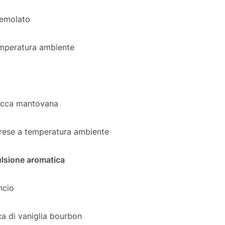
semolato
emperatura ambiente
zucca mantovana
arese a temperatura ambiente
mulsione aromatica
ncio
ca di vaniglia bourbon