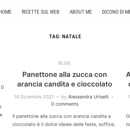
HOME
RICETTE SUL WEB
ABOUT ME
DICONO DI M
TAG:
NATALE
BLOG
Panettone alla zucca con
A
arancia candita e cioccolato
0
14 Dicembre 2021
by
Alessandra Uriselli
0 comments
e
ie
Il panettone alla zucca con arancia candita e
G
cioccolato è il dolce ideale delle feste, soffice,
n