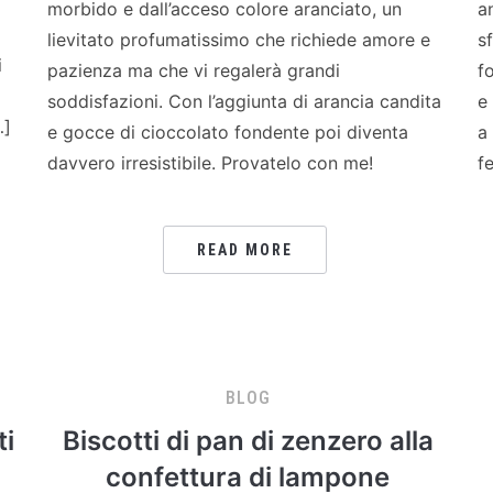
morbido e dall’acceso colore aranciato, un
a
lievitato profumatissimo che richiede amore e
s
i
pazienza ma che vi regalerà grandi
f
soddisfazioni. Con l’aggiunta di arancia candita
e
…]
e gocce di cioccolato fondente poi diventa
a
davvero irresistibile. Provatelo con me!
f
READ MORE
BLOG
ti
Biscotti di pan di zenzero alla
confettura di lampone