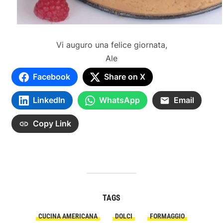
Vi auguro una felice giornata,
Ale
Facebook
Share on X
LinkedIn
WhatsApp
Email
Copy Link
TAGS
CUCINA AMERICANA
DOLCI
FORMAGGIO