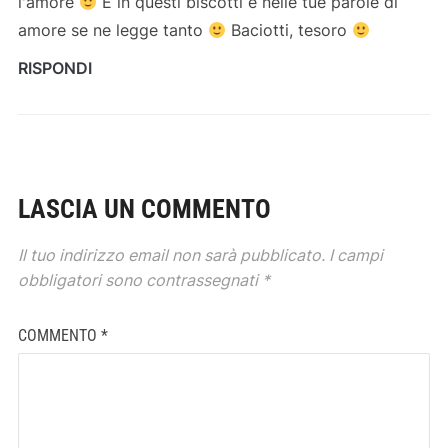
l'amore
E in questi biscotti e nelle tue parole di
amore se ne legge tanto
Baciotti, tesoro
RISPONDI
LASCIA UN COMMENTO
Il tuo indirizzo email non sarà pubblicato.
I campi
obbligatori sono contrassegnati
*
COMMENTO
*