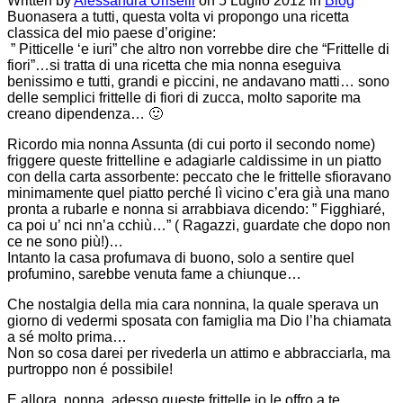
Written by
Alessandra Uriselli
on
5 Luglio 2012
in
Blog
Buonasera a tutti, questa volta vi propongo una ricetta
classica del mio paese d’origine:
” Pitticelle ‘e iuri” che altro non vorrebbe dire che “Frittelle di
fiori”…si tratta di una ricetta che mia nonna eseguiva
benissimo e tutti, grandi e piccini, ne andavano matti… sono
delle semplici frittelle di fiori di zucca, molto saporite ma
creano dipendenza… 🙂
Ricordo mia nonna Assunta (di cui porto il secondo nome)
friggere queste frittelline e adagiarle caldissime in un piatto
con della carta assorbente: peccato che le frittelle sfioravano
minimamente quel piatto perché lì vicino c’era già una mano
pronta a rubarle e nonna si arrabbiava dicendo: ” Figghiaré,
ca poi u’ nci nn’a cchiù…” ( Ragazzi, guardate che dopo non
ce ne sono più!)…
Intanto la casa profumava di buono, solo a sentire quel
profumino, sarebbe venuta fame a chiunque…
Che nostalgia della mia cara nonnina, la quale sperava un
giorno di vedermi sposata con famiglia ma Dio l’ha chiamata
a sé molto prima…
Non so cosa darei per rivederla un attimo e abbracciarla, ma
purtroppo non é possibile!
E allora, nonna, adesso queste frittelle io le offro a te,