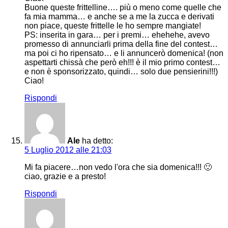
Buone queste frittelline…. più o meno come quelle che
fa mia mamma… e anche se a me la zucca e derivati
non piace, queste frittelle le ho sempre mangiate!
PS: inserita in gara… per i premi… ehehehe, avevo
promesso di annunciarli prima della fine del contest…
ma poi ci ho ripensato… e li annuncerò domenica! (non
aspettarti chissà che però eh!!! è il mio primo contest…
e non è sponsorizzato, quindi… solo due pensierini!!!)
Ciao!
Rispondi
Ale
ha detto:
5 Luglio 2012 alle 21:03
Mi fa piacere…non vedo l'ora che sia domenica!!! 🙂
ciao, grazie e a presto!
Rispondi