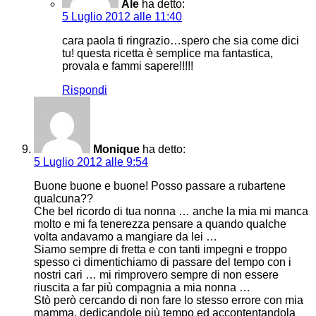
Ale
ha detto:
5 Luglio 2012 alle 11:40
cara paola ti ringrazio…spero che sia come dici
tu! questa ricetta è semplice ma fantastica,
provala e fammi sapere!!!!!
Rispondi
Monique
ha detto:
5 Luglio 2012 alle 9:54
Buone buone e buone! Posso passare a rubartene
qualcuna??
Che bel ricordo di tua nonna … anche la mia mi manca
molto e mi fa tenerezza pensare a quando qualche
volta andavamo a mangiare da lei …
Siamo sempre di fretta e con tanti impegni e troppo
spesso ci dimentichiamo di passare del tempo con i
nostri cari … mi rimprovero sempre di non essere
riuscita a far più compagnia a mia nonna …
Stò però cercando di non fare lo stesso errore con mia
mamma, dedicandole più tempo ed accontentandola