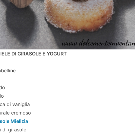
IELE DI GIRASOLE E YOGURT
belline
ido
lo
a di vaniglia
urale cremoso
asole Mielizia
i di girasole