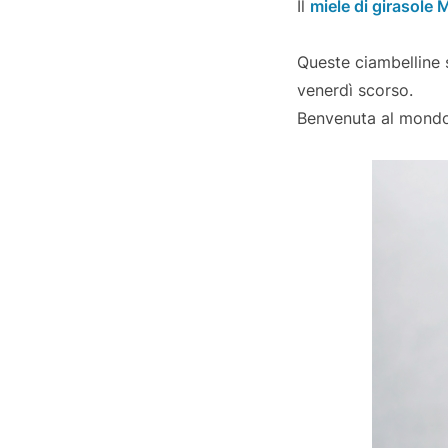
Il
miele di girasole M
Queste ciambelline s
venerdì scorso.
Benvenuta al mondo