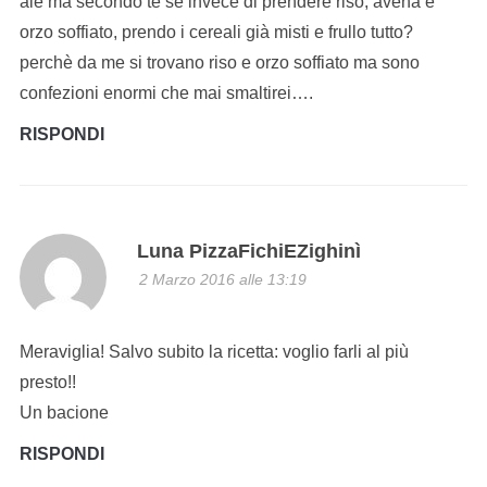
ale ma secondo te se invece di prendere riso, avena e
orzo soffiato, prendo i cereali già misti e frullo tutto?
perchè da me si trovano riso e orzo soffiato ma sono
confezioni enormi che mai smaltirei….
RISPONDI
Luna PizzaFichiEZighinì
2 Marzo 2016 alle 13:19
Meraviglia! Salvo subito la ricetta: voglio farli al più
presto!!
Un bacione
RISPONDI