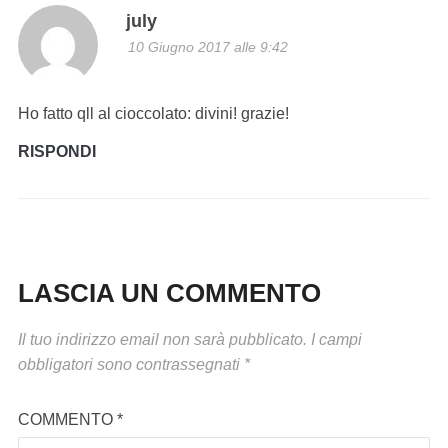
july
10 Giugno 2017 alle 9:42
Ho fatto qll al cioccolato: divini! grazie!
RISPONDI
LASCIA UN COMMENTO
Il tuo indirizzo email non sarà pubblicato.
I campi
obbligatori sono contrassegnati
*
COMMENTO
*