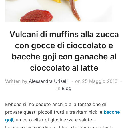
Vulcani di muffins alla zucca
con gocce di cioccolato e
bacche goji con ganache al
cioccolato al latte
Written by
Alessandra Uriselli
on
25 Maggio 2013
in
Blog
Ebbene sì, ho ceduto anch’io alla tentazione di
provare questi piccoli frutti ultravitaminici: le
bacche
goji
, un vero elisir di giovinezza e salute…
Le avevo viste in diversi blog, dapprima con tanta