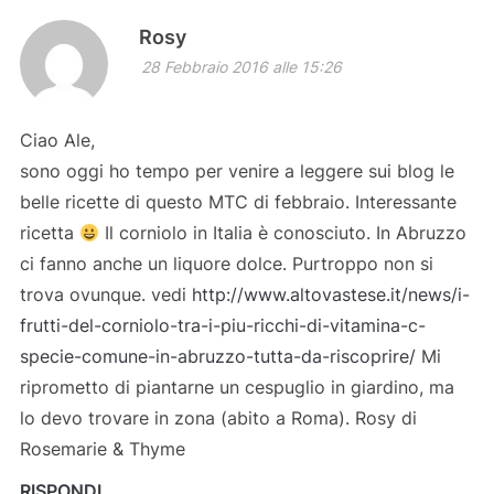
Rosy
28 Febbraio 2016 alle 15:26
Ciao Ale,
sono oggi ho tempo per venire a leggere sui blog le
belle ricette di questo MTC di febbraio. Interessante
ricetta
Il corniolo in Italia è conosciuto. In Abruzzo
ci fanno anche un liquore dolce. Purtroppo non si
trova ovunque. vedi
http://www.altovastese.it/news/i-
frutti-del-corniolo-tra-i-piu-ricchi-di-vitamina-c-
specie-comune-in-abruzzo-tutta-da-riscoprire/
Mi
riprometto di piantarne un cespuglio in giardino, ma
lo devo trovare in zona (abito a Roma). Rosy di
Rosemarie & Thyme
RISPONDI