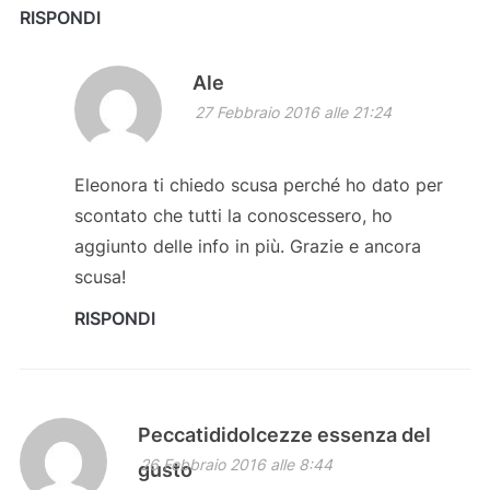
RISPONDI
Ale
27 Febbraio 2016 alle 21:24
Eleonora ti chiedo scusa perché ho dato per
scontato che tutti la conoscessero, ho
aggiunto delle info in più. Grazie e ancora
scusa!
RISPONDI
Peccatididolcezze essenza del
26 Febbraio 2016 alle 8:44
gusto