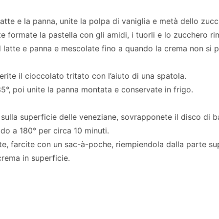
 latte e la panna, unite la polpa di vaniglia e metà dello zuc
te formate la pastella con gli amidi, i tuorli e lo zucchero r
l latte e panna e mescolate fino a quando la crema non si pr
ite il cioccolato tritato con l’aiuto di una spatola.
5°, poi unite la panna montata e conservate in frigo.
sulla superficie delle veneziane, sovrapponete il disco di 
do a 180° per circa 10 minuti.
te, farcite con un sac-à-poche, riempiendola dalla parte s
crema in superficie.