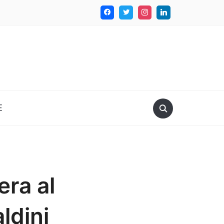
E
era al
ldini