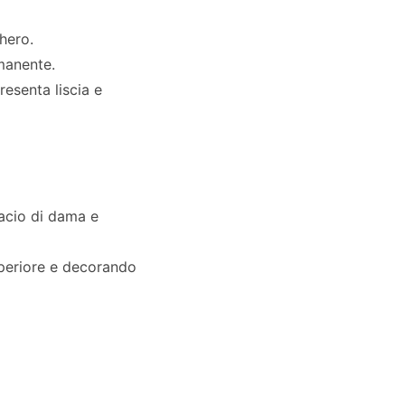
chero.
imanente.
esenta liscia e
bacio di dama e
uperiore e decorando