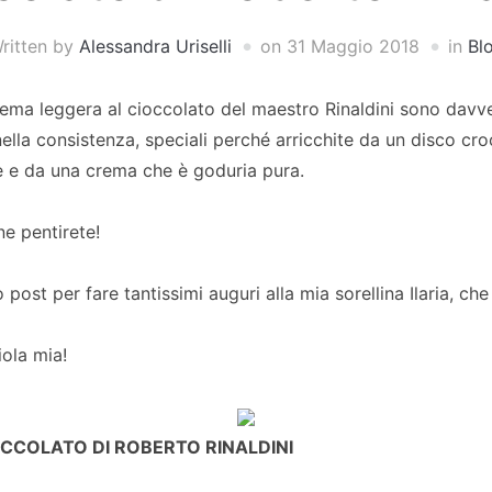
ritten by
Alessandra Uriselli
on
31 Maggio 2018
in
Bl
rema leggera al cioccolato del maestro Rinaldini sono davve
ella consistenza, speciali perché arricchite da un disco cro
 e da una crema che è goduria pura.
ne pentirete!
 post per fare tantissimi auguri alla mia sorellina Ilaria, ch
iola mia!
OCCOLATO DI ROBERTO RINALDINI