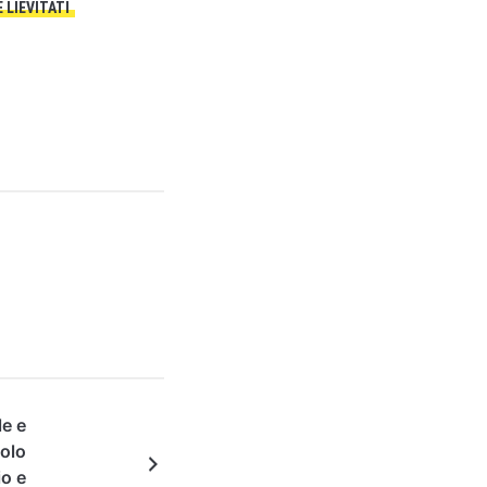
E LIEVITATI
le e
dolo
io e