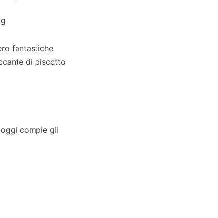
og
ro fantastiche.
ccante di biscotto
e oggi compie gli