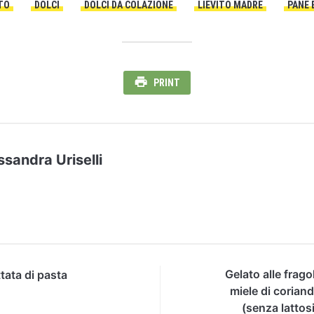
TO
DOLCI
DOLCI DA COLAZIONE
LIEVITO MADRE
PANE 
PRINT
ssandra Uriselli
Gelato alle frago
ttata di pasta
miele di corian
(senza lattos