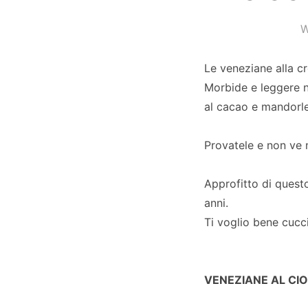
W
Le veneziane alla c
Morbide e leggere n
al cacao e mandorle
Provatele e non ve 
Approfitto di questo
anni.
Ti voglio bene cucc
VENEZIANE AL CI