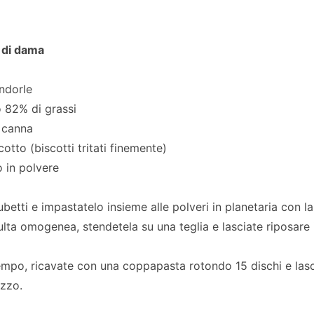
o di dama
andorle
o 82% di grassi
 canna
cotto (biscotti tritati finemente)
 in polvere
ubetti e impastatelo insieme alle polveri in planetaria con la
ulta omogenea, stendetela su una teglia e lasciate riposare 
mpo, ricavate con una coppapasta rotondo 15 dischi e lascia
izzo.