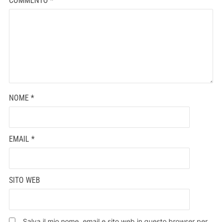
COMMENTO
*
NOME
*
EMAIL
*
SITO WEB
Salva il mio nome, email e sito web in questo browser per