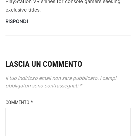
PlayStation VR shines for console gamers seeking
exclusive titles.
RISPONDI
LASCIA UN COMMENTO
Il tuo indirizzo email non sarà pubblicato.
I campi
obbligatori sono contrassegnati
*
COMMENTO
*