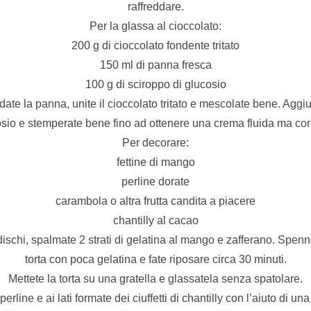
raffreddare.
Per la glassa al cioccolato:
200 g di cioccolato fondente tritato
150 ml di panna fresca
100 g di sciroppo di glucosio
date la panna, unite il cioccolato tritato e mescolate bene. Aggi
sio e stemperate bene fino ad ottenere una crema fluida ma co
Per decorare:
fettine di mango
perline dorate
carambola o altra frutta candita a piacere
chantilly al cacao
 dischi, spalmate 2 strati di gelatina al mango e zafferano. Spenne
torta con poca gelatina e fate riposare circa 30 minuti.
Mettete la torta su una gratella e glassatela senza spatolare.
perline e ai lati formate dei ciuffetti di chantilly con l’aiuto di un