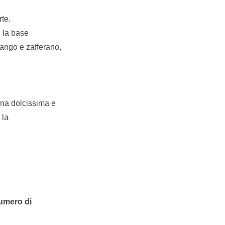
rte.
, la base
mango e zafferano,
ona dolcissima e
 la
numero di