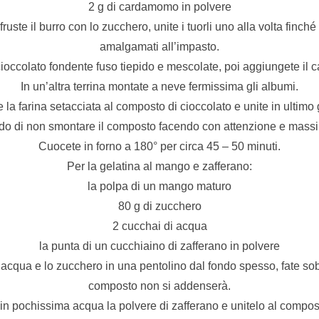
2 g di cardamomo in polvere
fruste il burro con lo zucchero, unite i tuorli uno alla volta finch
amalgamati all’impasto.
 cioccolato fondente fuso tiepido e mescolate, poi aggiungete il
In un’altra terrina montate a neve fermissima gli albumi.
 la farina setacciata al composto di cioccolato e unite in ultimo
ndo di non smontare il composto facendo con attenzione e massi
Cuocete in forno a 180° per circa 45 – 50 minuti.
Per la gelatina al mango e zafferano:
la polpa di un mango maturo
80 g di zucchero
2 cucchai di acqua
la punta di un cucchiaino di zafferano in polvere
’acqua e lo zucchero in una pentolino dal fondo spesso, fate sobb
composto non si addenserà.
 in pochissima acqua la polvere di zafferano e unitelo al compost