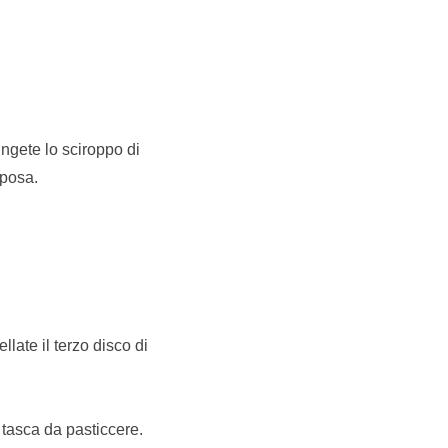
ungete lo sciroppo di
rposa.
llate il terzo disco di
a tasca da pasticcere.