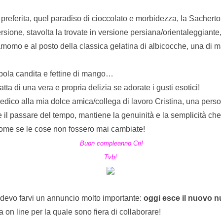
 preferita, quel paradiso di cioccolato e morbidezza, la Sacherto
rsione, stavolta la trovate in versione persiana/orientaleggiante
momo e al posto della classica gelatina di albicocche, una di 
bola candita e fettine di mango…
tta di una vera e propria delizia se adorate i gusti esotici!
dedico alla mia dolce amica/collega di lavoro Cristina, una pers
e il passare del tempo, mantiene la genuinità e la semplicità che
ome se le cose non fossero mai cambiate!
Buon compleanno Cri!
Tvb!
 devo farvi un annuncio molto importante:
oggi esce il nuovo 
sta on line per la quale sono fiera di collaborare!