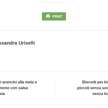
PRINT
ssandra Uriselli
i arancini alla mela e
Biscotti per b
mone con salsa
piccoli senza uo
sia
senza b