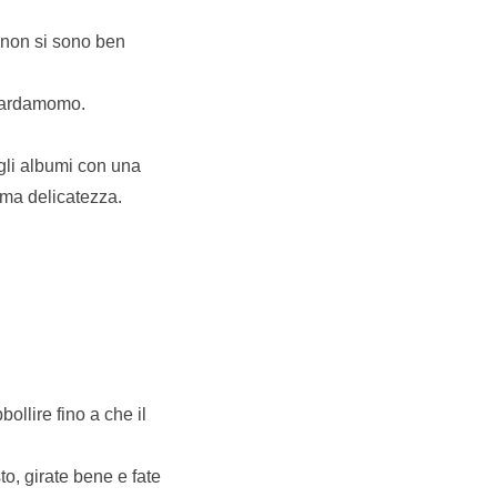
é non si sono ben
 cardamomo.
 gli albumi con una
ma delicatezza.
ollire fino a che il
o, girate bene e fate