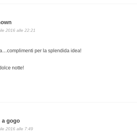
nown
ile 2016 alle 22:21
a…complimenti per la splendida idea!
olce notte!
i a gogo
ile 2016 alle 7:49