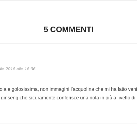
5 COMMENTI
y
ile 2016 alle 16:36
la e golosissima, non immagini l'acquolina che mi ha fatto venir
l ginseng che sicuramente conferisce una nota in più a livello di