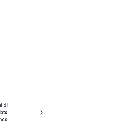
mi di
lato
nco