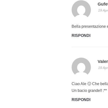
Gufet
19 Apr
Bella presentazione e
RISPONDI
Vale
19 Apr
Ciao Ale 🙂 Che bella
Un bacio grande!! :**
RISPONDI