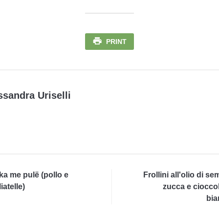
PRINT
ssandra Uriselli
ka me pulë (pollo e
Frollini all'olio di se
iatelle)
zucca e ciocco
bia