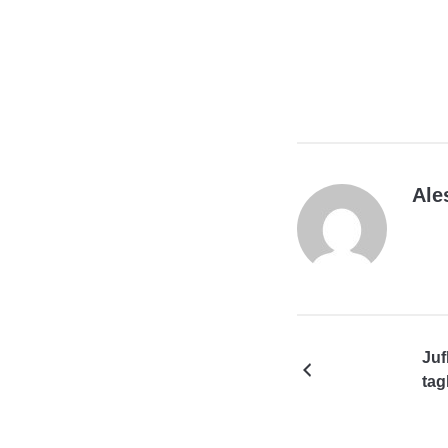
Ale
Juf
tagl