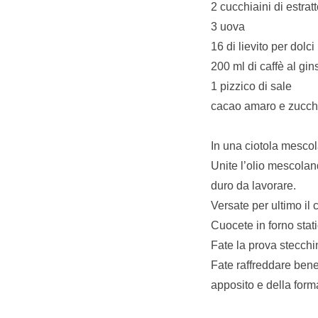
2 cucchiaini di estratt
3 uova
16 di lievito per dolci
200 ml di caffè al gi
1 pizzico di sale
cacao amaro e zucche
In una ciotola mescolat
Unite l’olio mescola
duro da lavorare.
Versate per ultimo il
Cuocete in forno stati
Fate la prova stecchin
Fate raffreddare bene
apposito e della form