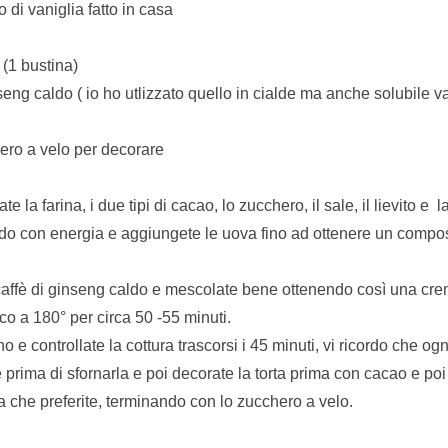
o di vaniglia fatto in casa
 (1 bustina)
nseng caldo ( io ho utlizzato quello in cialde ma anche solubile 
ro a velo per decorare
e la farina, i due tipi di cacao, lo zucchero, il sale, il lievito e l
ndo con energia e aggiungete le uova fino ad ottenere un compo
 caffè di ginseng caldo e mescolate bene ottenendo così una crem
co a 180° per circa 50 -55 minuti.
o e controllate la cottura trascorsi i 45 minuti, vi ricordo che ogn
 prima di sfornarla e poi decorate la torta prima con cacao e poi
a che preferite, terminando con lo zucchero a velo.