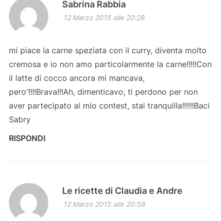
Sabrina Rabbia
12 Marzo 2015 alle 20:28
mi piace la carne speziata con il curry, diventa molto
cremosa e io non amo particolarmente la carne!!!!!Con
il latte di cocco ancora mi mancava,
pero'!!!!Brava!!!Ah, dimenticavo, ti perdono per non
aver partecipato al mio contest, stai tranquilla!!!!!!Baci
Sabry
RISPONDI
Le ricette di Claudia e Andre
12 Marzo 2015 alle 20:58