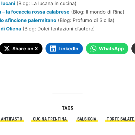
i lucani
(Blog: La lucana in cucina)
 – la focaccia rossa calabrese
(Blog: Il mondo di Rina)
 lo sfincione palermitano
(Blog: Profumo di Sicilia)
di Oliena
(Blog: Dolci tentazioni d’autore)
Share on X
LinkedIn
WhatsApp
TAGS
ANTIPASTO
CUCINA TRENTINA
SALSICCIA
TORTE SALATE