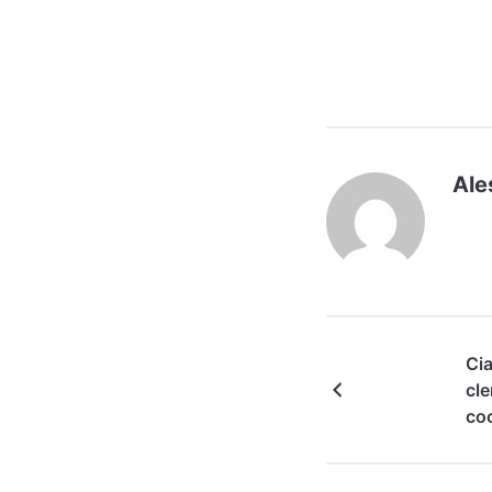
Ale
Cia
cle
co