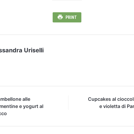
PRINT
ssandra Uriselli
mbellone alle
Cupcakes al cioccol
mentine e yogurt al
e violetta di P
cco