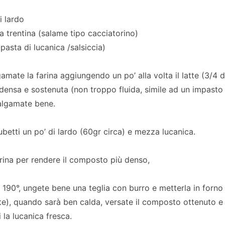
i lardo
a trentina (salame tipo cacciatorino)
 pasta di lucanica /salsiccia)
amate la farina aggiungendo un po’ alla volta il latte (3/4 di 
densa e sostenuta (non troppo fluida, simile ad un impasto p
algamate bene.
ubetti un po’ di lardo (60gr circa) e mezza lucanica.
ina per rendere il composto più denso,
a 190°, ungete bene una teglia con burro e metterla in forno
te), quando sarà ben calda, versate il composto ottenuto e 
 la lucanica fresca.