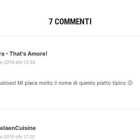
7 COMMENTI
ra - That's Amore!
le 2019 alle 13:59
stoso! Mi piace molto il nome di questo piatto tipico 🙂
elaenCuisine
le 2019 alle 17:20