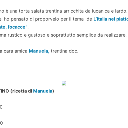
 è una torta salata trentina arricchita da lucanica e lardo.
e, ho pensato di proporvelo per il tema de
L’Italia nel piatt
ate, focacce”
.
 ma rustico e gustoso e soprattutto semplice da realizzare.
mia cara amica
Manuela,
trentina doc.
O (ricetta di
Manuela
)
40
00