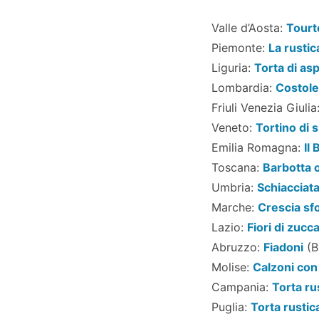
Valle d’Aosta:
Tourt
Piemonte:
La rustic
Liguria:
Torta di as
Lombardia:
Costole
Friuli Venezia Giulia
Veneto:
Tortino di s
Emilia Romagna:
Il
Toscana:
Barbotta o
Umbria:
Schiacciata
Marche:
Crescia sf
Lazio:
Fiori di zucca
Abruzzo:
Fiadoni
(B
Molise:
Calzoni con 
Campania:
Torta ru
Puglia:
Torta rustica