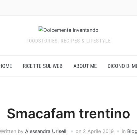
FOODSTORIES, RECIPES & LIFESTYLE
HOME
RICETTE SUL WEB
ABOUT ME
DICONO DI M
Smacafam trentino
Written by
Alessandra Uriselli
on
2 Aprile 2019
in
Blo