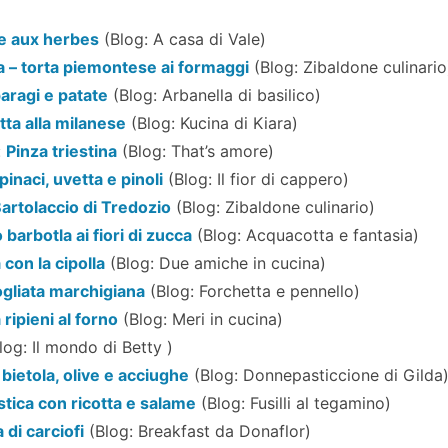
e aux herbes
(Blog: A casa di Vale)
a – torta piemontese ai formaggi
(Blog: Zibaldone culinario
paragi e patate
(Blog: Arbanella di basilico)
tta alla milanese
(Blog: Kucina di Kiara)
:
Pinza triestina
(Blog: That’s amore)
pinaci, uvetta e pinoli
(Blog: Il fior di cappero)
 Bartolaccio di Tredozio
(Blog: Zibaldone culinario)
 barbotla ai fiori di zucca
(Blog: Acquacotta e fantasia)
 con la cipolla
(Blog: Due amiche in cucina)
ogliata marchigiana
(Blog: Forchetta e pennello)
 ripieni al forno
(Blog: Meri in cucina)
log: Il mondo di Betty )
bietola, olive e acciughe
(Blog: Donnepasticcione di Gilda
stica con ricotta e salame
(Blog: Fusilli al tegamino)
 di carciofi
(Blog: Breakfast da Donaflor)