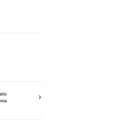
ato
arma