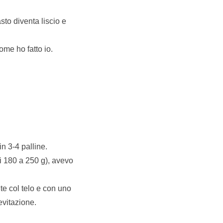
sto diventa liscio e
ome ho fatto io.
n 3-4 palline.
i 180 a 250 g), avevo
ite col telo e con uno
ievitazione.