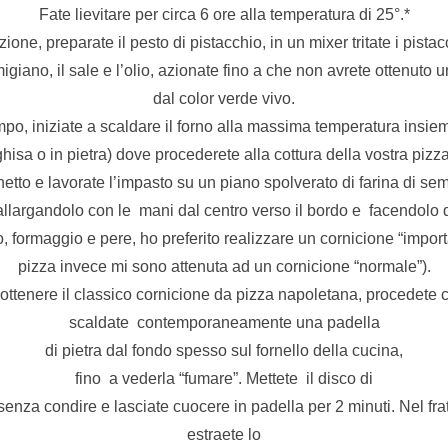
Fate lievitare per circa 6 ore alla temperatura di 25°.*
zione, preparate il pesto di pistacchio, in un mixer tritate i pistacch
rmigiano, il sale e l’olio, azionate fino a che non avrete ottenu
dal color verde vivo.
o, iniziate a scaldare il forno alla massima temperatura insieme 
ghisa o in pietra) dove procederete alla cottura della vostra pizza
tto e lavorate l’impasto su un piano spolverato di farina di se
allargandolo con le mani dal centro verso il bordo e facendolo
fo, formaggio e pere, ho preferito realizzare un cornicione “impo
pizza invece mi sono attenuta ad un cornicione “normale”).
ottenere il classico cornicione da pizza napoletana, procedete 
scaldate contemporaneamente una padella
di pietra dal fondo spesso sul fornello della cucina,
fino a vederla “fumare”. Mettete il disco di
senza condire e lasciate cuocere in padella per 2 minuti. Nel fr
estraete lo