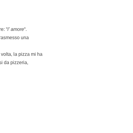
e: “
l’ amore
“.
 trasmesso una
volta, la pizza mi ha
i da pizzeria,