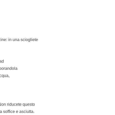
ine: in una sciogliete
 ad
rporandola
acqua,
 Non riducete questo
 soffice e asciutta.