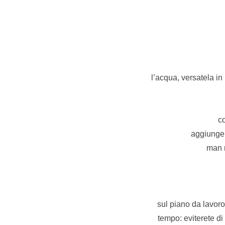
l’acqua, versatela in
co
aggiunger
man m
sul piano da lavoro
tempo: eviterete di