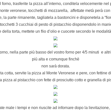
forno, trasferite la pizza all’interno, conditela velocemente nel
monte veronese, tocchetti di mozzarella, affettate metà perà co
e, la parte rimanente, tagliatela a bastoncini e disponetela a “fior
tocchetti 3 cucchiai di pesto di pistacchio disponendolo in ma
e della torta, mettete un flio d’olio e cuocete secondo le modalità
rno, nella parte più basso del vostro forno per 4/5 minuti e altri
più alta e comunque finchè
non sarà dorata.
a cotta, servite la pizza al Monte Veronese e pere, con fettine di
la pizza al pistacchio con fette di prosciutto cotto e granella di pi
e male i tempi e non riuscite ad infornare dopo la lievitazione,