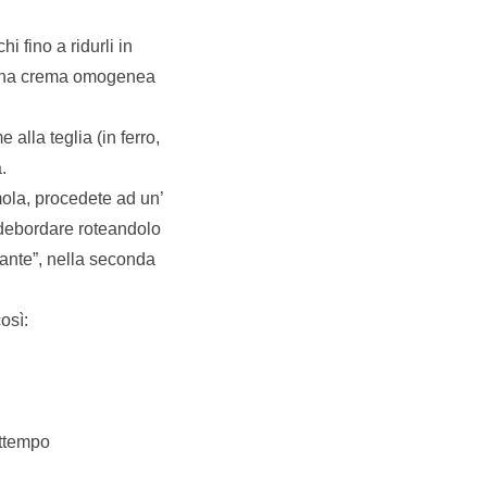
i fino a ridurli in
to una crema omogenea
alla teglia (in ferro,
.
mola, procedete ad un’
 debordare roteandolo
rtante”, nella seconda
così:
attempo