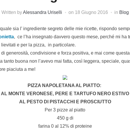
Written by
Alessandra Uriselli
on
18 Giugno 2016
in
Blog
uale sia l’ ingrediente segreto delle mie ricette, rispondo sempr
onietta
, ce l’ha insegnato davvero questo mese, perché mi ha
lievitati e per la pizza, in particolare.
di generosità, condivisione e forza positiva, e mai come questa 
 tanto buona non l’avevo mai fatta, così leggera, speciale, quas
re piaciuta a me!
PIZZA NAPOLETANA AL PIATTO:
AL MONTE VERONESE, PERE E TARTUFO NERO ESTIVO
AL PESTO DI PISTACCHI E PROSCIUTTO
Per 3 pizze al piatto
450 g di
farina 0 al 12% di proteine