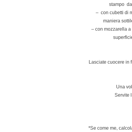
stampo dal 
– con cubetti di 
maniera sottil
– con mozzarella a 
superfici
Lasciate cuocere in fo
Una volt
Servite 
*Se come me, calcolat