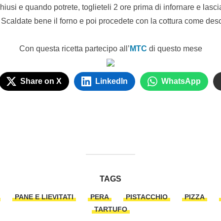
 chiusi e quando potrete, toglieteli 2 ore prima di infornare e las
 Scaldate bene il forno e poi procedete con la cottura come descr
Con questa ricetta partecipo all’
MTC
di questo mese
Share on X
LinkedIn
WhatsApp
TAGS
PANE E LIEVITATI
PERA
PISTACCHIO
PIZZA
TARTUFO