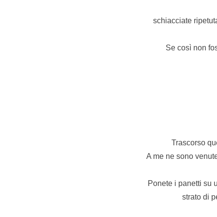
schiacciate ripetut
Se così non fos
Trascorso que
A me ne sono venute 
Ponete i panetti su u
strato di p