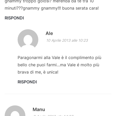
gnammy troppo golosi? merenda da te tra 10
minuti???gnammy gnammy!!! buona serata cara!
RISPONDI
Ale
10 Aprile 2013 alle 10:23
Paragonarmi alla Vale è il complimento più
bello che puoi farmi…ma Vale é molto più
brava di me, è unica!
RISPONDI
Manu