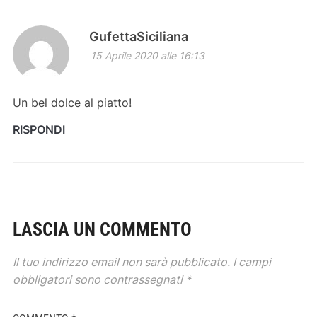
GufettaSiciliana
15 Aprile 2020 alle 16:13
Un bel dolce al piatto!
RISPONDI
LASCIA UN COMMENTO
Il tuo indirizzo email non sarà pubblicato.
I campi
obbligatori sono contrassegnati
*