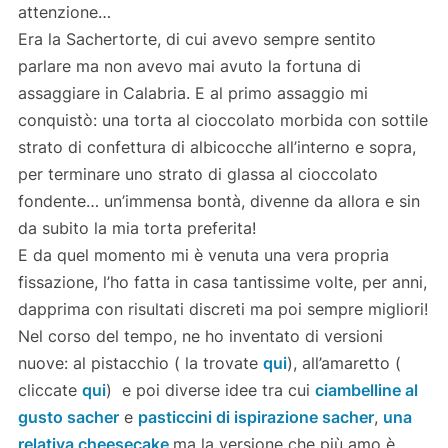
attenzione…
Era la Sachertorte, di cui avevo sempre sentito
parlare ma non avevo mai avuto la fortuna di
assaggiare in Calabria. E al primo assaggio mi
conquistò: una torta al cioccolato morbida con sottile
strato di confettura di albicocche all’interno e sopra,
per terminare uno strato di glassa al cioccolato
fondente… un’immensa bontà, divenne da allora e sin
da subito la mia torta preferita!
E da quel momento mi è venuta una vera propria
fissazione, l’ho fatta in casa tantissime volte, per anni,
dapprima con risultati discreti ma poi sempre migliori!
Nel corso del tempo, ne ho inventato di versioni
nuove: al pistacchio ( la trovate
qui
), all’amaretto (
cliccate
qui
) e poi diverse idee tra cui
ciambelline al
gusto sacher
e
pasticcini di ispirazione sacher
,
una
relativa cheesecake
ma la versione che più amo è