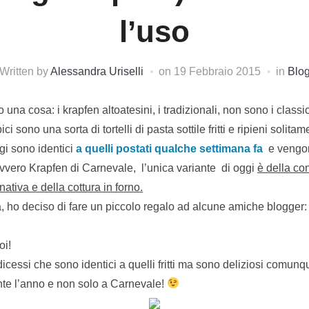
l’uso
Written by
Alessandra Uriselli
on
19 Febbraio 2015
in
Blo
una cosa: i krapfen altoatesini, i tradizionali, non sono i classi
ci sono una sorta di tortelli di pasta sottile fritti e ripieni solit
ggi sono identici
a quelli postati qualche settimana fa
e vengon
vvero Krapfen di Carnevale, l’unica variante di oggi
è della con
rnativa e della cottura in forno.
ta, ho deciso di fare un piccolo regalo ad alcune amiche blogger
oi!
icessi che sono identici a quelli fritti ma sono deliziosi comunqu
ante l’anno e non solo a Carnevale!