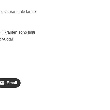
e, sicuramente farete
 i krapfen sono finiti
o vuota!
Email