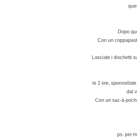
ques
Dopo que
Con un coppapasta 
Lasciate i dischetti s
le 2 ore, spennellate
dal 
Con un sac-à-poche 
ps. per m