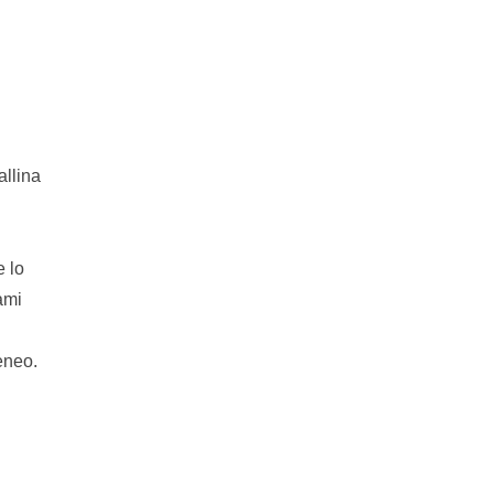
allina
e lo
ami
eneo.