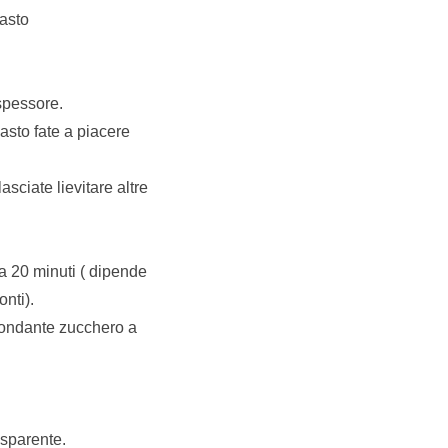
pasto
spessore.
asto fate a piacere
asciate lievitare altre
ca 20 minuti ( dipende
nti).
bbondante zucchero a
asparente.