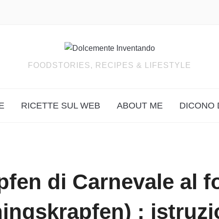
FOODSTORIES, RECIPES & LIFESTYLE
E
RICETTE SUL WEB
ABOUT ME
DICONO 
pfen di Carnevale al f
ingskrapfen) : istruzi