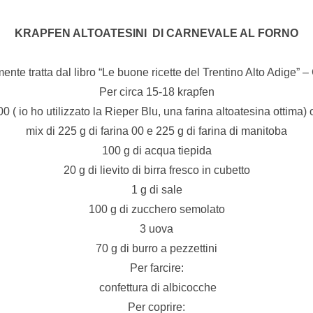
KRAPFEN ALTOATESINI DI CARNEVALE AL FORNO
mente tratta dal libro “Le buone ricette del Trentino Alto Adige” –
Per circa 15-18 krapfen
00 ( io ho utilizzato la Rieper Blu, una farina altoatesina ottima
mix di 225 g di farina 00 e 225 g di farina di manitoba
100 g di acqua tiepida
20 g di lievito di birra fresco in cubetto
1 g di sale
100 g di zucchero semolato
3 uova
70 g di burro a pezzettini
Per farcire:
confettura di albicocche
Per coprire: