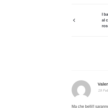
I b
al 
ros
Valer
19 Feb
Ma che belli!! saranno