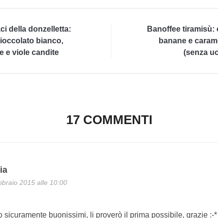
aci della donzelletta:
Banoffee tiramisù:
cioccolato bianco,
banane e caram
e e viole candite
(senza u
17 COMMENTI
ia
braio 2015 alle 10:00
 sicuramente buonissimi, li proverò il prima possibile, grazie :-*