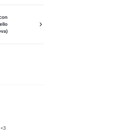
 con
ello
ova)
 <3