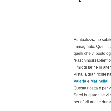
Puntualizziamo subito 
immaginate. Quelli tipi
quelli che vi posto o
“Faschingskrapfen” o
il mix di farine in alte
Vista la gran richies
Valeria
e
Marinella
!
Questa ricetta è per v
Sarei bugiarda se vi d
per rifarli anche dur