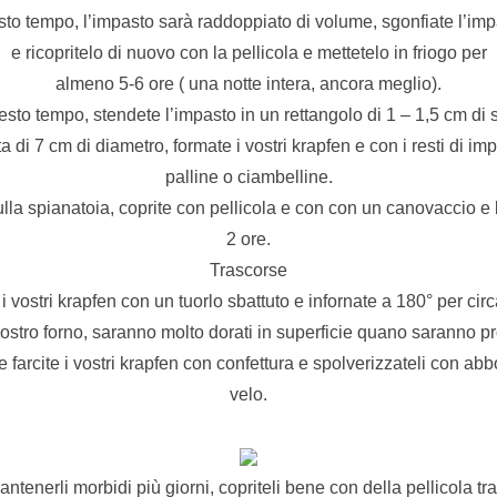
to tempo, l’impasto sarà raddoppiato di volume, sgonfiate l’im
e ricopritelo di nuovo con la pellicola e mettetelo in friogo per
almeno 5-6 ore ( una notte intera, ancora meglio).
sto tempo, stendete l’impasto in un rettangolo di 1 – 1,5 cm di 
di 7 cm di diametro, formate i vostri krapfen e con i resti di imp
palline o ciambelline.
ulla spianatoia, coprite con pellicola e con con un canovaccio e l
2 ore.
Trascorse
 i vostri krapfen con un tuorlo sbattuto e infornate a 180° per cir
vostro forno, saranno molto dorati in superficie quano saranno pro
farcite i vostri krapfen con confettura e spolverizzateli con a
velo.
antenerli morbidi più giorni, copriteli bene con della pellicola tr