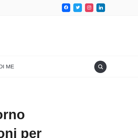
DI ME
orno
oni per