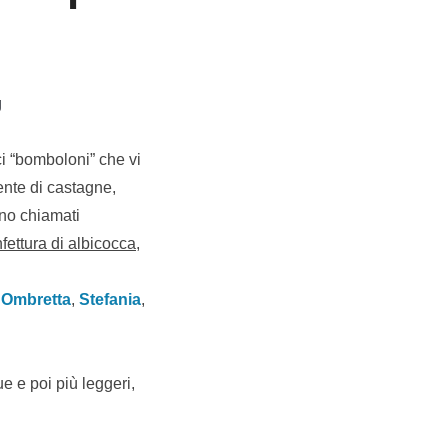
g
ci “bomboloni” che vi
amente di castagne,
o chiamati
fettura di albicocca,
:
Ombretta
,
Stefania
,
e e poi più leggeri,