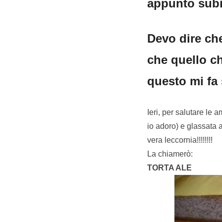
appunto subit
Devo dire che
che quello c
questo mi fa 
Ieri, per salutare le 
io adoro) e glassata 
vera leccornia!!!!!!!!
La chiamerò:
TORTA ALE