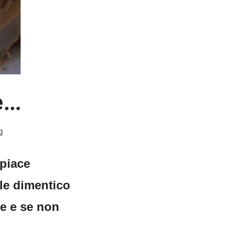
e…
g
 piace
 le dimentico
e e se non