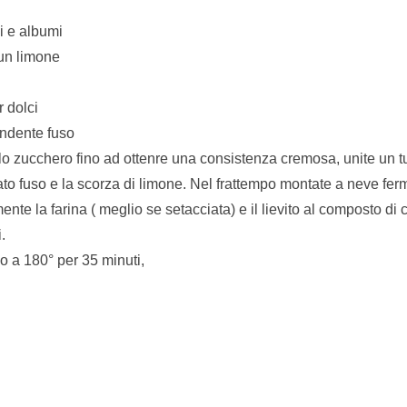
li e albumi
 un limone
r dolci
ondente fuso
 lo zucchero fino ad ottenre una consistenza cremosa, unite un tu
ato fuso e la scorza di limone. Nel frattempo montate a neve fer
te la farina ( meglio se setacciata) e il lievito al composto di c
.
o a 180° per 35 minuti,