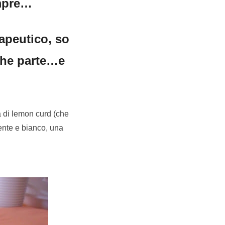
empre…
apeutico, so
che parte…e
na di lemon curd (che
dente e bianco, una