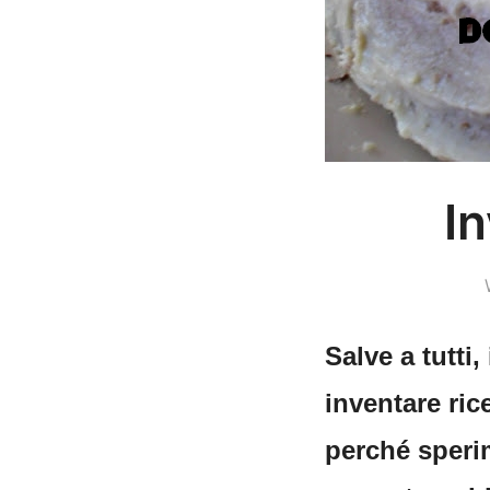
I
Salve a tutti
inventare ric
perché speri