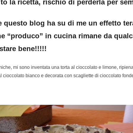
o la ricetta, rischio di perderla per s
 questo blog ha su di me un effetto ter
he “produco” in cucina rimane da qual
stare bene!!!!!
amiche, mi sono inventata una torta al cioccolato e limone, ripie
al cioccolato bianco e decorata con scagliette di cioccolato fon