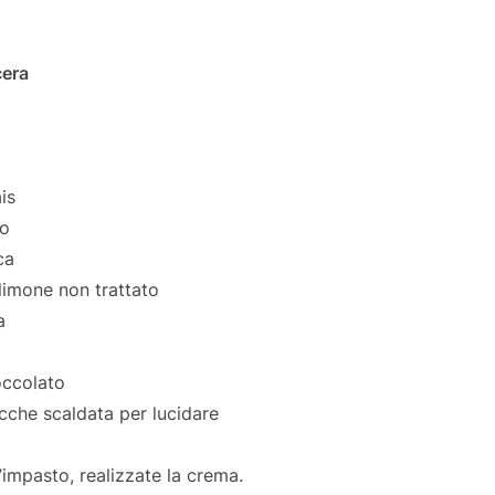
cera
is
ro
ca
limone non trattato
a
occolato
ocche scaldata per lucidare
’impasto, realizzate la crema.