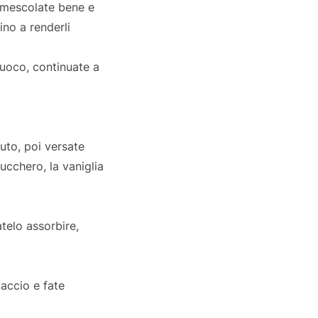
, mescolate bene e
ino a renderli
fuoco, continuate a
nuto, poi versate
zucchero, la vaniglia
atelo assorbire,
vaccio e fate