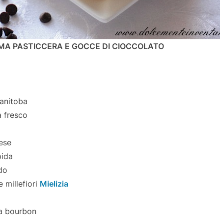
EMA PASTICCERA E GOCCE DI CIOCCOLATO
manitoba
ra fresco
ese
pida
ido
e millefiori
Mielizia
ia bourbon