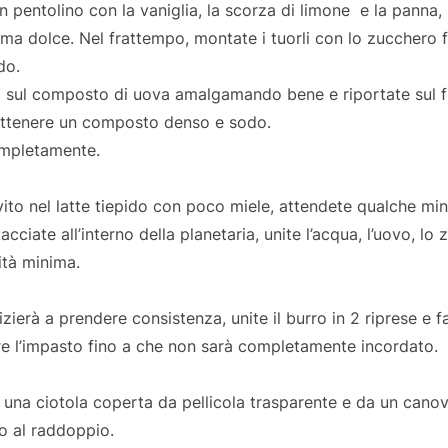
 un pentolino con la vaniglia, la scorza di limone e la panna
ma dolce. Nel frattempo, montate i tuorli con lo zucchero f
do.
filo sul composto di uova amalgamando bene e riportate sul 
ottenere un composto denso e sodo.
ompletamente.
ievito nel latte tiepido con poco miele, attendete qualche mi
tacciate all’interno della planetaria, unite l’acqua, l’uovo, lo 
ità minima.
zierà a prendere consistenza, unite il burro in 2 riprese e f
re l’impasto fino a che non sarà completamente incordato.
n una ciotola coperta da pellicola trasparente e da un cano
no al raddoppio.