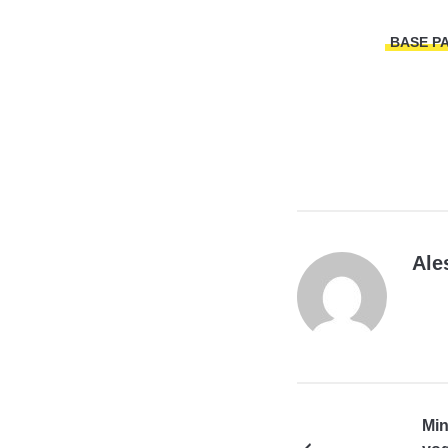
BASE P
Ale
Min