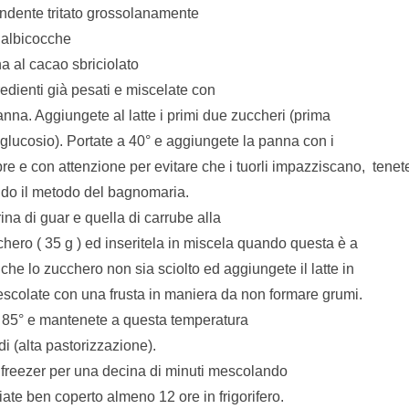
ondente tritato grossolanamente
i albicocche
a al cacao sbriciolato
gredienti già pesati e miscelate con
a panna. Aggiungete al latte i primi due zuccheri (prima
 glucosio). Portate a 40° e aggiungete la panna con i
pre e con attenzione per evitare che i tuorli impazziscano,
tenet
ndo il metodo del bagnomaria.
ina di guar e quella di carrube alla
hero ( 35 g ) ed inseritela in miscela quando questa è a
che lo zucchero non sia sciolto ed aggiungete il latte in
escolate con una frusta in maniera da non formare grumi.
a 85° e mantenete a questa temperatura
 (alta pastorizzazione).
 freezer per una decina di minuti mescolando
ciate ben coperto almeno 12 ore in frigorifero.