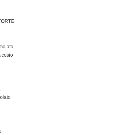
TORTE
molato
lucosio
a
olato
e