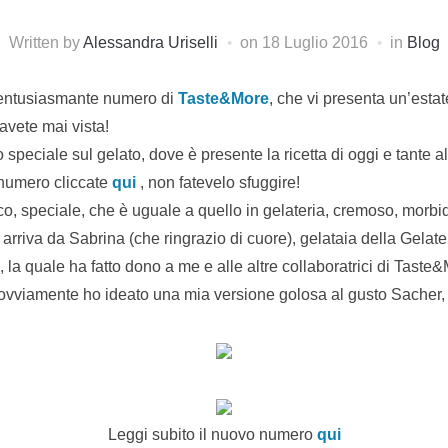
Written by
Alessandra Uriselli
on
18 Luglio 2016
in
Blog
entusiasmante numero di
Taste&More
, che vi presenta un’estat
avete mai vista!
o speciale sul gelato, dove è presente la ricetta di oggi e tante a
 numero cliccate
qui
, non fatevelo sfuggire!
ico, speciale, che è uguale a quello in gelateria, cremoso, morbid
ti arriva da Sabrina (che ringrazio di cuore), gelataia della Gelate
la quale ha fatto dono a me e alle altre collaboratrici di Taste&M
o ovviamente ho ideato una mia versione golosa al gusto Sacher, l
Leggi subito il nuovo numero
qui