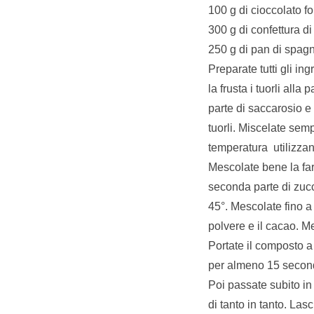
100 g di cioccolato f
300 g di confettura d
250 g di pan di spagn
Preparate tutti gli in
la frusta i tuorli all
parte di saccarosio e
tuorli. Miscelate sem
temperatura
utilizza
Mescolate bene la far
seconda parte di zucc
45°. Mescolate fino a 
polvere e il cacao. M
Portate il composto 
per almeno 15 secondi
Poi passate subito in
di tanto in tanto. Las