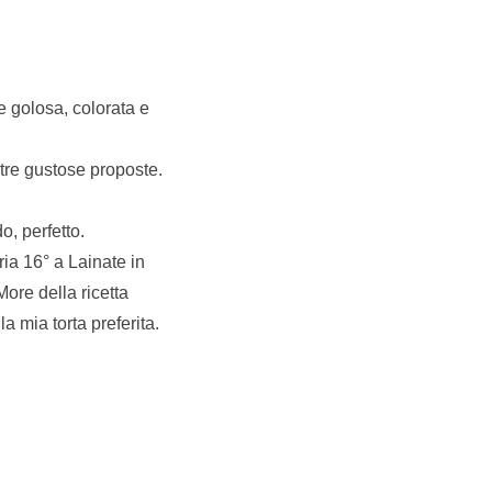
e golosa, colorata e
ltre gustose proposte.
o, perfetto.
ria 16° a Lainate in
ore della ricetta
a mia torta preferita.