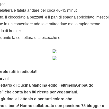
mpo,
 gelatiera e fatela andare per circa 40-45 minuti.
to, il cioccolato a pezzetti
e il pan di spagna sbriciolato, mesco
e in un contenitore adatto e raffreddate molto rapidamente
do di freezer.
, unite la confettura di albicocche e
rete tutti in edicola!!
vi il
ettario di Cucina Mancina edito Feltrinelli/Gribaudo
e” che conta ben 80 ricette per vegetariani,
l glutine, al lattosio o per tutti coloro che
o e bene! Hanno collaborato con passione 75 blogger e