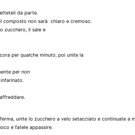
tteteli da parte.
he il composto non sarà chiaro e cremoso.
lo zucchero, il sale e
ancora per qualche minuto, poi unite la
mente per non
infarinato.
raffreddare.
erma, unite lo zucchero a velo setacciato e continuate a mo
uoco e fatele appassire.