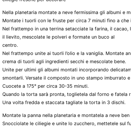
Nella planetaria montate a neve fermissima gli albumi e me
Montate i tuorli con le fruste per circa 7 minuti fino a c
Nel frattempo in una terrina setacciate la farina, il cacao, 
il lievito, mescolate le polveri e formate un buco al
centro.
Nel frattempo unite ai tuorli l’olio e la vaniglia. Montate 
crema di tuorli agli ingredienti secchi e mescolate bene.
Unite per ultimi gli albumi montati incorporando delicata
smontarli. Versate il composto in uno stampo imburrato e 
Cuocete a 175° per circa 30-35 minuti.
Quando la torta sarà pronta, toglietela dal forno e fatela 
Una volta fredda e staccata tagliate la torta in 3 dischi.
Montate la panna nella planetaria e montatela a neve ben f
Snocciolate le ciliegie e unite lo zucchero, mettetele sul f