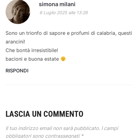
simona milani
6 Luglio 2025 alle 13:26
Sono un trionfo di sapore e profumi di calabria, questi
arancini!
Che bontà irresistibile!
bacioni e buona estate
RISPONDI
LASCIA UN COMMENTO
Il tuo indirizzo email non sarà pubblicato.
I campi
obbligatori sono contrassegnati
*