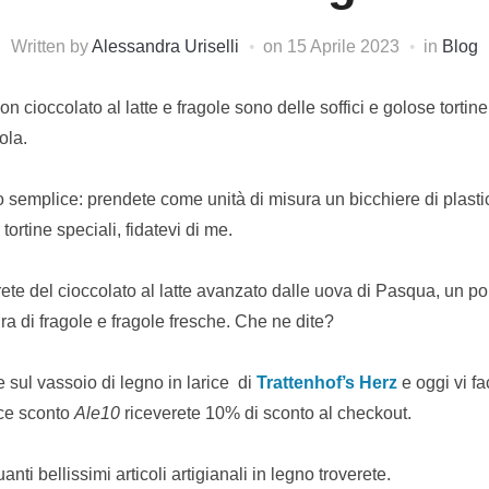
Written by
Alessandra Uriselli
on
15 Aprile 2023
in
Blog
n cioccolato al latte e fragole sono delle soffici e golose tortin
ola.
 semplice: prendete come unità di misura un bicchiere di plasti
tortine speciali, fidatevi di me.
zerete del cioccolato al latte avanzato dalle uova di Pasqua, un po
a di fragole e fragole fresche. Che ne dite?
te sul vassoio di legno in larice di
Trattenhof’s Herz
e oggi vi fa
ice sconto
Ale10
riceverete 10% di sconto al checkout.
nti bellissimi articoli artigianali in legno troverete.