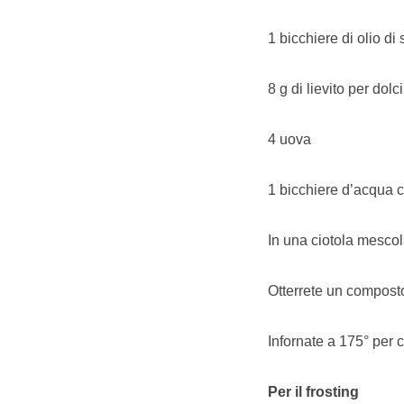
1 bicchiere di olio di
8 g di lievito per dolci
4 uova
1 bicchiere d’acqua 
In una ciotola mescolat
Otterrete un composto 
Infornate a 175° per c
Per il frosting