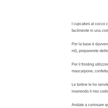
I cupcakes al cocco co
facilmente in una ciot
Per la base è davvero
ml), preparerete delle 
Per il frosting utiliz
mascarpone, confettur
Le tortine le ho servi
inserendo il mio cod
Andate a curiosare qua