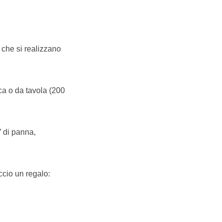
e che si realizzano
ca o da tavola (200
’ di panna,
ccio un regalo: