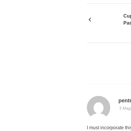
Cup
Pa
pent
3 Magg
I must incorporate this