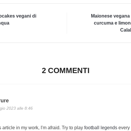
cakes vegani di
Maionese vegana 
squa
curcuma e limon
Cala
2 COMMENTI
rure
io 2023 alle 8:46
 article in my work, I'm afraid. Try to play
football legends
every 