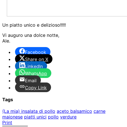
Un piatto unico e delizioso!!!!!
Vi auguro una dolce notte,
Ale.
Facebook
Share on X
LinkedIn
WhatsApp
Email
Copy Link
Tags
(La mia) insalata di pollo
aceto balsamico
carne
maionese
piatti unici
pollo
verdure
Print