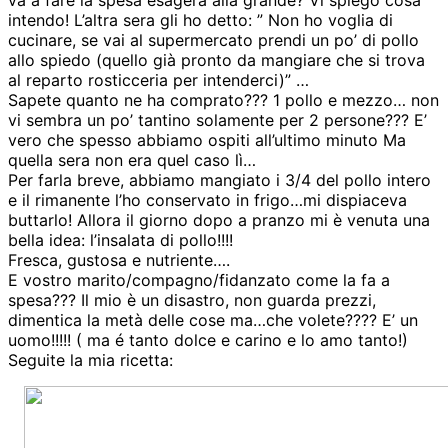
intendo! L’altra sera gli ho detto: ” Non ho voglia di
cucinare, se vai al supermercato prendi un po’ di pollo
allo spiedo (quello già pronto da mangiare che si trova
al reparto rosticceria per intenderci)” …
Sapete quanto ne ha comprato??? 1 pollo e mezzo… non
vi sembra un po’ tantino solamente per 2 persone??? E’
vero che spesso abbiamo ospiti all’ultimo minuto Ma
quella sera non era quel caso lì…
Per farla breve, abbiamo mangiato i 3/4 del pollo intero
e il rimanente l’ho conservato in frigo…mi dispiaceva
buttarlo! Allora il giorno dopo a pranzo mi è venuta una
bella idea: l’insalata di pollo!!!!
Fresca, gustosa e nutriente….
E vostro marito/compagno/fidanzato come la fa a
spesa??? Il mio è un disastro, non guarda prezzi,
dimentica la metà delle cose ma…che volete???? E’ un
uomo!!!!! ( ma é tanto dolce e carino e lo amo tanto!)
Seguite la mia ricetta: