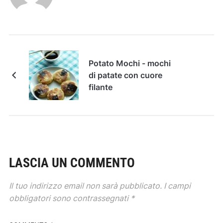
Potato Mochi - mochi
di patate con cuore
filante
LASCIA UN COMMENTO
Il tuo indirizzo email non sarà pubblicato.
I campi
obbligatori sono contrassegnati
*