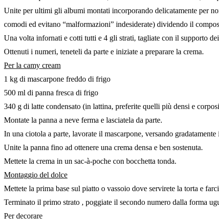
Unite per ultimi gli albumi montati incorporando delicatamente per non sm
comodi ed evitano “malformazioni” indesiderate) dividendo il composto
Una volta infornati e cotti tutti e 4 gli strati, tagliate con il supporto 
Ottenuti i numeri, teneteli da parte e iniziate a preparare la crema.
Per la camy cream
1 kg di mascarpone freddo di frigo
500 ml di panna fresca di frigo
340 g di latte condensato (in lattina, preferite quelli più densi e corposi
Montate la panna a neve ferma e lasciatela da parte.
In una ciotola a parte, lavorate il mascarpone, versando gradatamente i
Unite la panna fino ad ottenere una crema densa e ben sostenuta.
Mettete la crema in un sac-à-poche con bocchetta tonda.
Montaggio del dolce
Mettete la prima base sul piatto o vassoio dove servirete la torta e farc
Terminato il primo strato , poggiate il secondo numero dalla forma ug
Per decorare