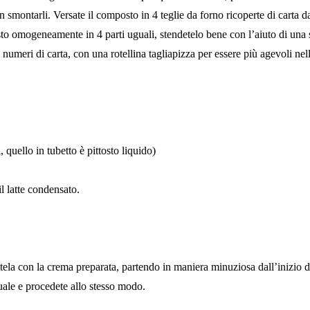
ontarli. Versate il composto in 4 teglie da forno ricoperte di carta da fo
 omogeneamente in 4 parti uguali, stendetelo bene con l’aiuto di una s
dei numeri di carta, con una rotellina tagliapizza per essere più agevoli ne
, quello in tubetto è pittosto liquido)
l latte condensato.
itela con la crema preparata, partendo in maniera minuziosa dall’inizio del
uale e procedete allo stesso modo.