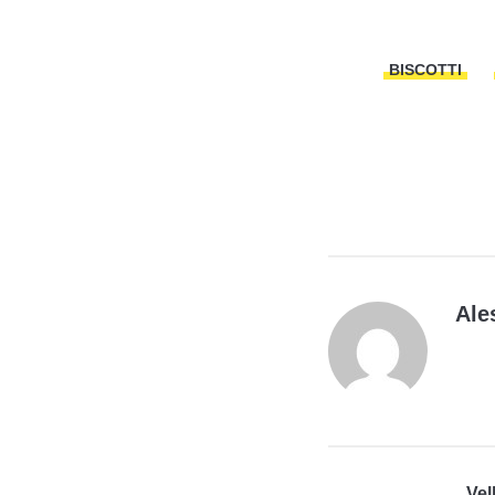
BISCOTTI
Ale
Vel