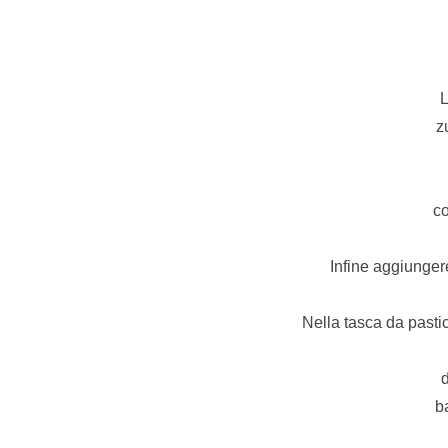
L
z
co
Infine aggiunger
Nella tasca da pastic
d
b