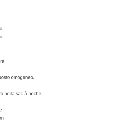
lo
o.
rrà
omposto omogeneo.
sto nella sac-à-poche.
te
on