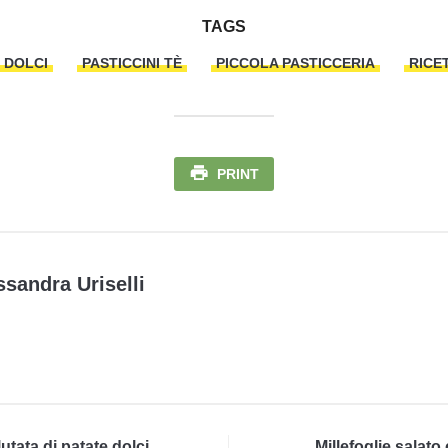
TAGS
DOLCI
PASTICCINI TÈ
PICCOLA PASTICCERIA
RICE
PRINT
ssandra Uriselli
lutata di patate dolci
Millefoglie salato