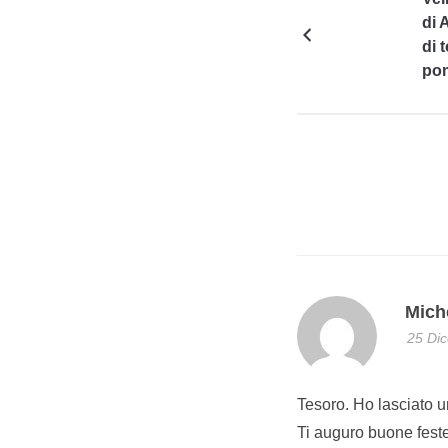
di 
di 
pom
Mich
25 Dic
Tesoro. Ho lasciato
Ti auguro buone fest