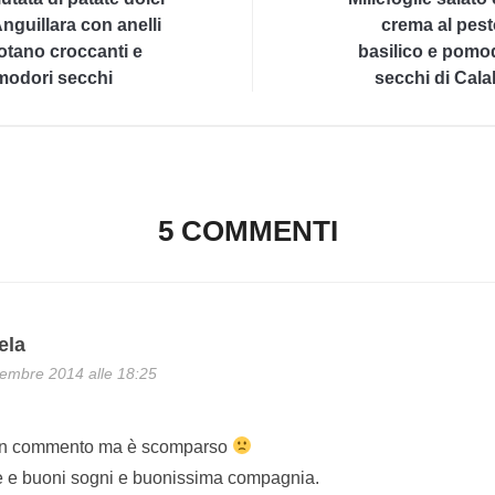
Anguillara con anelli
crema al pest
totano croccanti e
basilico e pomo
odori secchi
secchi di Cala
5 COMMENTI
ela
embre 2014 alle 18:25
 un commento ma è scomparso
e e buoni sogni e buonissima compagnia.