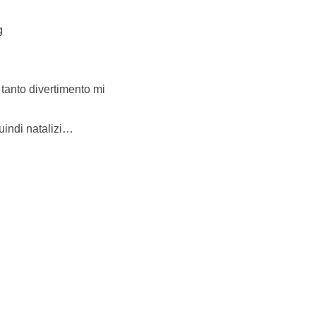
g
e tanto divertimento mi
uindi natalizi…