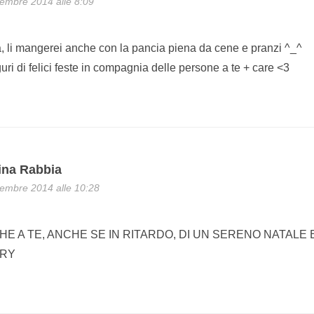
embre 2014 alle 8:09
a, li mangerei anche con la pancia piena da cene e pranzi ^_^
uri di felici feste in compagnia delle persone a te + care <3
ina Rabbia
embre 2014 alle 10:28
HE A TE, ANCHE SE IN RITARDO, DI UN SERENO NATALE 
BRY