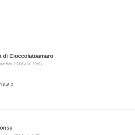
a di Cioccolatoamaro
embre 2014 alle 19:01
 Natale
Consu