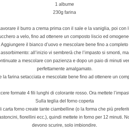
1 albume
230g farina
avorare il burro a crema prima con il sale e la vaniglia, poi con 
ucchero a velo, fino ad ottenere un composto liscio ed omogene
Aggiungere il bianco d’uovo e mescolare bene fino a completo
assorbimento: all’inizio vi sembrerà che l’impasto si smonti, ma
ntinuate a mescolare con pazienza e dopo un paio di minuti ve
perfettamente amalgamato.
e la farina setacciata e mescolate bene fino ad ottenere un c
cere formate 4 fili lunghi di colorante rosso. Ora mettete l’impa
Sulla teglia del forno coperta
i carta forno create tante ciambelline (o la forma che più preferi
astoncini, fiorellini ecc.), quindi mettete in forno per 12 minuti. N
devono scurire, solo imbiondire.