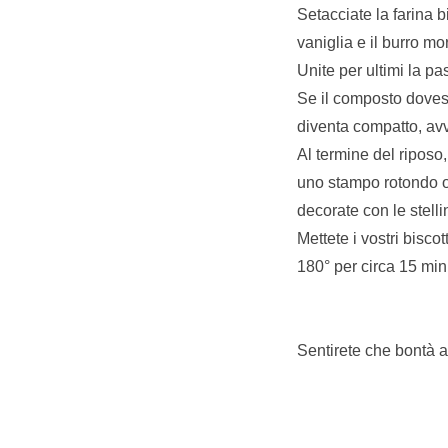
Setacciate la farina bi
vaniglia e il burro m
Unite per ultimi la p
Se il composto dovess
diventa compatto, avvo
Al termine del riposo
uno stampo rotondo op
decorate con le stell
Mettete i vostri biscot
180° per circa 15 minu
Sentirete che bontà a