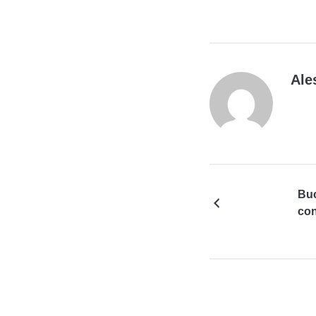
Ale
Buc
con