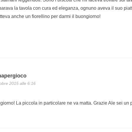
parava la tavola con cura ed eleganza, ognuno aveva il suo piatti
tteva anche un fiorellino per darmi il buongiorno!
napergioco
obre 2015 alle 6:16
iorno! La piccola in particolare ne va matta. Grazie Ale sei un 