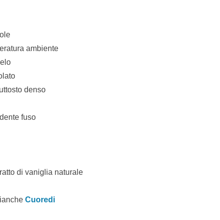
iole
peratura ambiente
velo
olato
iuttosto denso
ndente fuso
atto di vaniglia naturale
 bianche
Cuoredi