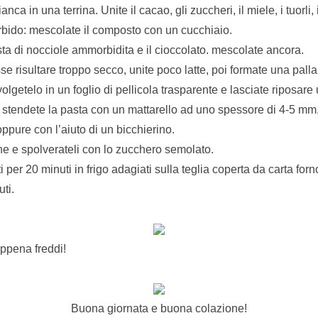
anca in una terrina. Unite il cacao, gli zuccheri, il miele, i tuorli, i
orbido: mescolate il composto con un cucchiaio.
asta di nocciole ammorbidita e il cioccolato. mescolate ancora.
e risultare troppo secco, unite poco latte, poi formate una pall
lgetelo in un foglio di pellicola trasparente e lasciate riposare u
, stendete la pasta con un mattarello ad uno spessore di 4-5 mm, 
pure con l’aiuto di un bicchierino.
ine e spolverateli con lo zucchero semolato.
ti per 20 minuti in frigo adagiati sulla teglia coperta da carta forn
ti.
ppena freddi!
Buona giornata e buona colazione!