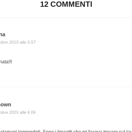
12 COMMENTI
ana
obre 2015 alle 5:57
nata!!!
nown
obre 2015 alle 6:06
o stamani leggendoti. Sono i biscotti che mi faceva trovare sul t