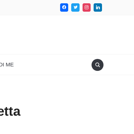
DI ME
etta