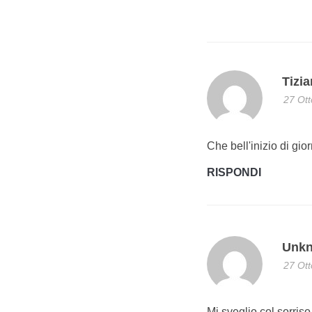
Tizi
27 Ott
Che bell'inizio di gior
RISPONDI
Unk
27 Ott
Mi sveglio col sorris