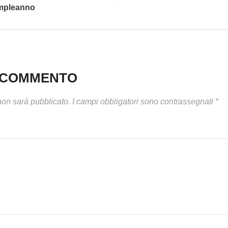
mpleanno
N COMMENTO
 non sarà pubblicato.
I campi obbligatori sono contrassegnati
*