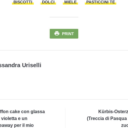
BISCOTTI
DOLCI
MIELE
PASTICCINI TÈ
PRINT
ssandra Uriselli
ffon cake con glassa
Kürbis-Oster
a violetta e un
(Treccia di Pasqua 
eaway per il mio
zu