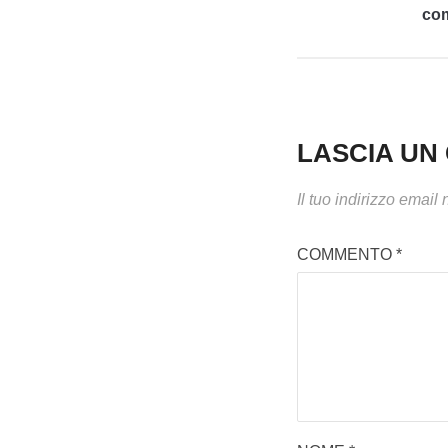
co
LASCIA U
Il tuo indirizzo email
COMMENTO
*