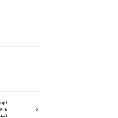
zopf
alla
cca)