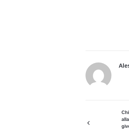
Ale
Chi
all
giv