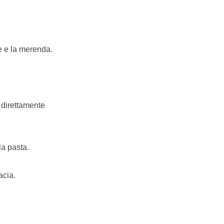
one e la merenda.
e direttamente
la pasta.
acia.