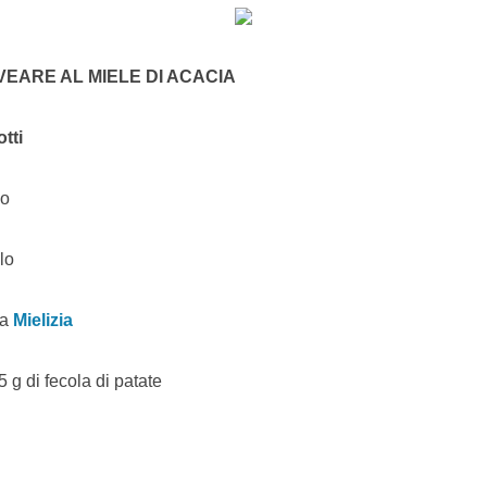
VEARE AL MIELE DI ACACIA
tti
do
lo
ia
Mielizia
5 g di fecola di patate