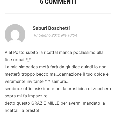
6 COMMENTI
Saburi Boschetti
16 Giugno 2012 alle 10:04
Ale! Posto subito la ricetta! manca pochissimo alla
fine ormai *_*
La mia simpatica metà farà da giudice quindi io non
metterò troppo becco ma…dannazione il tuo dolce è
veramente invitante *_* sembra…
sembra..sofficiosissimo e poi la crosticina di zucchero
sopra mi fa impazzire!!!
detto questo GRAZIE MILLE per avermi mandato la
ricetta!!! a presto!