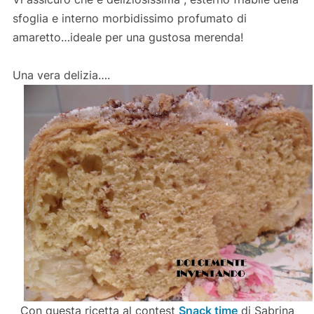
sfoglia e interno morbidissimo profumato di
amaretto…ideale per una gustosa merenda!
Una vera delizia….
Con questa ricetta al contest
Snack time
di Sabrina